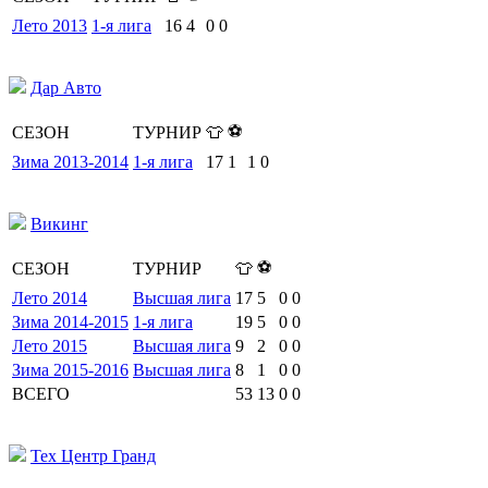
Лето 2013
1-я лига
16
4
0
0
Дар Авто
⚽
СЕЗОН
ТУРНИР
👕
Зима 2013-2014
1-я лига
17
1
1
0
Викинг
⚽
СЕЗОН
ТУРНИР
👕
Лето 2014
Высшая лига
17
5
0
0
Зима 2014-2015
1-я лига
19
5
0
0
Лето 2015
Высшая лига
9
2
0
0
Зима 2015-2016
Высшая лига
8
1
0
0
ВСЕГО
53
13
0
0
Тех Центр Гранд