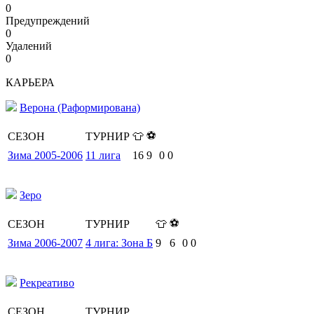
0
Предупреждений
0
Удалений
0
КАРЬЕРА
Верона (Раформирована)
⚽
СЕЗОН
ТУРНИР
👕
Зима 2005-2006
11 лига
16
9
0
0
Зеро
⚽
СЕЗОН
ТУРНИР
👕
Зима 2006-2007
4 лига: Зона Б
9
6
0
0
Рекреативо
СЕЗОН
ТУРНИР