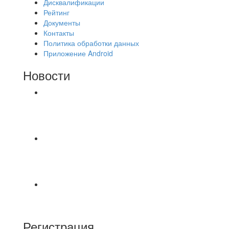
Дисквалификации
Рейтинг
Документы
Контакты
Политика обработки данных
Приложение Android
Новости
⚽НАЗНАЧЕНИЯ СУДЕЙ⚽ ‼В СРЕДУ
СОСТОЯТСЯ ДОИГРОВКИ 2-Х ТАЙМОВ ДВУХ
МАТЧЕЙ 2А ЛИГИ.
⚽ Первенство Владимира по футзалу. 1-я лига.
06.08.2026 г. УютСтрой - Крафт 0:2 (0:0) 📹
Обзор
Красная Гвардия сыграла в ничью с Камбэком
3:3 Равная игра , много борьбы и
Регистрация