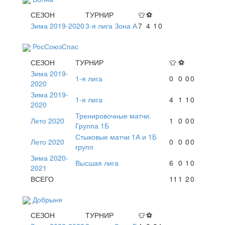
СЕЗОН
ТУРНИР
👕
⚽
Зима 2019-2020
3-я лига Зона А
7
4
1
0
РосСоюзСпас
СЕЗОН
ТУРНИР
👕
⚽
Зима 2019-
1-я лига
0
0
0
0
2020
Зима 2019-
1-я лига
4
1
1
0
2020
Тренировочные матчи.
Лето 2020
1
0
0
0
Группа 1Б
Стыковые матчи 1А и 1Б
Лето 2020
0
0
0
0
групп
Зима 2020-
Высшая лига
6
0
1
0
2021
ВСЕГО
11
1
2
0
Добрыня
СЕЗОН
ТУРНИР
👕
⚽