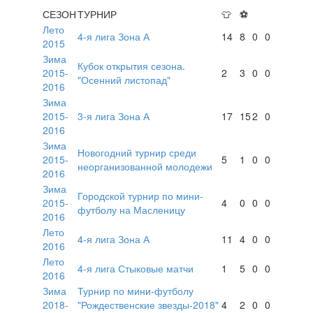
СЕЗОН
ТУРНИР
👕
⚽
Лето
4-я лига Зона А
14
8
0
0
2015
Зима
Кубок открытия сезона.
2015-
2
3
0
0
"Осенний листопад"
2016
Зима
2015-
3-я лига Зона А
17
15
2
0
2016
Зима
Новогодний турнир среди
2015-
5
1
0
0
неорганизованной молодежи
2016
Зима
Городской турнир по мини-
2015-
4
0
0
0
футболу на Масленицу
2016
Лето
4-я лига Зона А
11
4
0
0
2016
Лето
4-я лига Стыковые матчи
1
5
0
0
2016
Зима
Турнир по мини-футболу
2018-
"Рождественские звезды-2018"
4
2
0
0