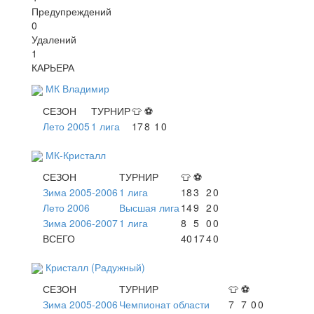
Предупреждений
0
Удалений
1
КАРЬЕРА
МК Владимир
СЕЗОН
ТУРНИР
👕
⚽
Лето 2005
1 лига
17
8
1
0
МК-Кристалл
СЕЗОН
ТУРНИР
👕
⚽
Зима 2005-2006
1 лига
18
3
2
0
Лето 2006
Высшая лига
14
9
2
0
Зима 2006-2007
1 лига
8
5
0
0
ВСЕГО
40
17
4
0
Кристалл (Радужный)
СЕЗОН
ТУРНИР
👕
⚽
Зима 2005-2006
Чемпионат области
7
7
0
0