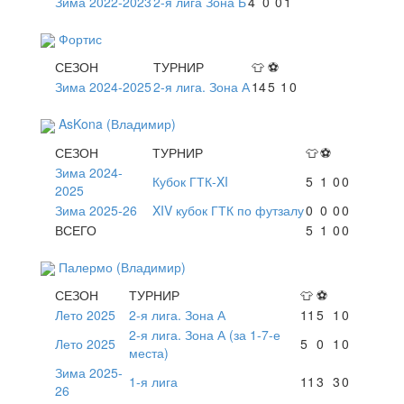
Зима 2022-2023
2-я лига Зона Б
4
0
0
1
Фортис
СЕЗОН
ТУРНИР
👕
⚽
Зима 2024-2025
2-я лига. Зона А
14
5
1
0
AsKona (Владимир)
СЕЗОН
ТУРНИР
👕
⚽
Зима 2024-
Кубок ГТК-XI
5
1
0
0
2025
Зима 2025-26
XIV кубок ГТК по футзалу
0
0
0
0
ВСЕГО
5
1
0
0
Палермо (Владимир)
СЕЗОН
ТУРНИР
👕
⚽
Лето 2025
2-я лига. Зона А
11
5
1
0
2-я лига. Зона А (за 1-7-е
Лето 2025
5
0
1
0
места)
Зима 2025-
1-я лига
11
3
3
0
26