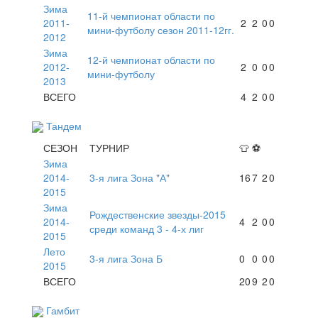
Зима
11-й чемпионат области по
2011-
2
2
0
0
мини-футболу сезон 2011-12гг.
2012
Зима
12-й чемпионат области по
2012-
2
0
0
0
мини-футболу
2013
ВСЕГО
4
2
0
0
Тандем
СЕЗОН
ТУРНИР
👕
⚽
Зима
2014-
3-я лига Зона "А"
16
7
2
0
2015
Зима
Рождественские звезды-2015
2014-
4
2
0
0
среди команд 3 - 4-х лиг
2015
Лето
3-я лига Зона Б
0
0
0
0
2015
ВСЕГО
20
9
2
0
Гамбит