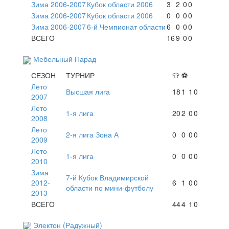
Зима 2006-2007
Кубок области 2006
3
2
0
0
Зима 2006-2007
Кубок области 2006
0
0
0
0
Зима 2006-2007
6-й Чемпионат области
6
0
0
0
ВСЕГО
16
9
0
0
Мебельный Парад
СЕЗОН
ТУРНИР
👕
⚽
Лето
Высшая лига
18
1
1
0
2007
Лето
1-я лига
20
2
0
0
2008
Лето
2-я лига Зона А
0
0
0
0
2009
Лето
1-я лига
0
0
0
0
2010
Зима
7-й Кубок Владимирской
2012-
6
1
0
0
области по мини-футболу
2013
ВСЕГО
44
4
1
0
Электон (Радужный)