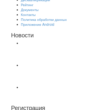
Рейтинг
Документы
Контакты
Политика обработки данных
Приложение Android
Новости
⚽НАЗНАЧЕНИЯ СУДЕЙ⚽ ‼В СРЕДУ
СОСТОЯТСЯ ДОИГРОВКИ 2-Х ТАЙМОВ ДВУХ
МАТЧЕЙ 2А ЛИГИ.
Команда «IZBA» ищет спарринг! ПН
(10.08),Торпедо, 20:30
https://vk.ru/christmasmusick
⚡️Сегодня было жарко⚡️ ⚽ ️«Протестировали»
новую футбольную площадку в
Регистрация