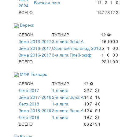
Высшая лига
11
2
1
0
2024
ВСЕГО
147
78
17
2
Вереск
СЕЗОН
ТУРНИР
👕
⚽
Зима 2016-2017
3-я лига Зона А
16
10
0
0
Зима 2016-2017
Осенний листопад-2016
5
1
0
0
Зима 2016-2017
3-я лига Плей-офф
1
0
0
0
ВСЕГО
22
11
0
0
МФК Технарь
СЕЗОН
ТУРНИР
👕
⚽
Лето 2017
1-я лига
22
7
2
0
Зима 2017-2018
2-я лига Зона А
14
2
1
0
Лето 2018
1-я лига
19
7
4
0
Зима 2018-2019
2-я лига Зона А
12
4
0
1
Лето 2019
1-я лига
19
7
2
0
ВСЕГО
86
27
9
1
Волна