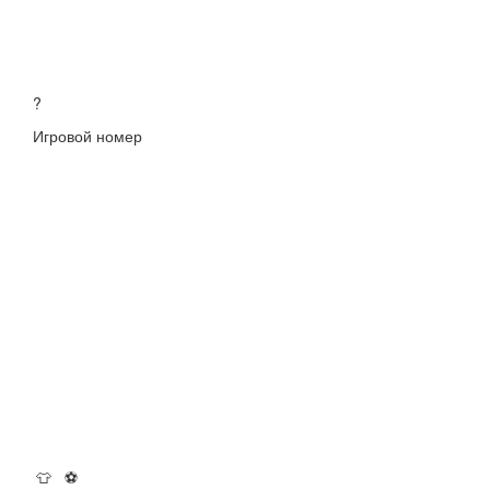
?
Игровой номер
👕
⚽