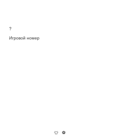
?
Игровой номер
👕
⚽