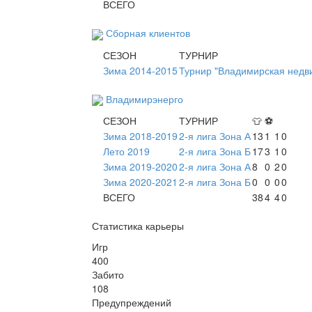
ВСЕГО
Сборная клиентов
СЕЗОН
ТУРНИР
Зима 2014-2015
Турнир "Владимирская недв
Владимирэнерго
СЕЗОН
ТУРНИР
👕
⚽
Зима 2018-2019
2-я лига Зона А
13
1
1
0
Лето 2019
2-я лига Зона Б
17
3
1
0
Зима 2019-2020
2-я лига Зона А
8
0
2
0
Зима 2020-2021
2-я лига Зона Б
0
0
0
0
ВСЕГО
38
4
4
0
Статистика карьеры
Игр
400
Забито
108
Предупреждений