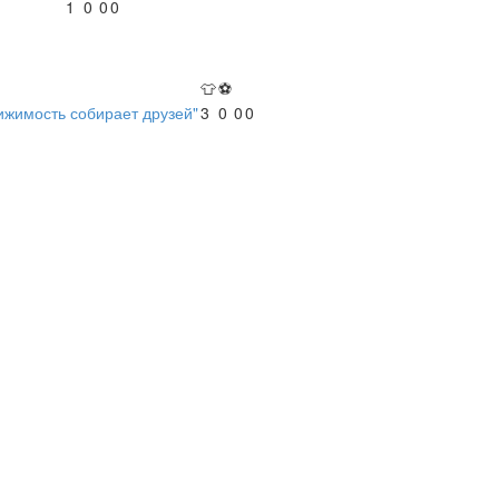
1
0
0
0
👕
⚽
ижимость собирает друзей"
3
0
0
0