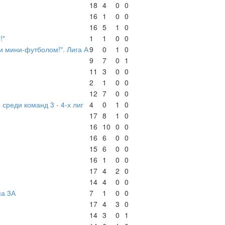
18
4
0
0
16
1
0
0
16
5
1
0
!"
1
1
0
0
 мини-футболом!". Лига А
9
0
1
0
9
7
0
1
11
3
0
0
2
1
0
0
12
7
0
0
среди команд 3 - 4-х лиг
4
0
1
0
17
8
1
0
16
10
0
0
16
6
0
0
15
6
0
0
16
1
0
0
17
4
2
0
14
4
0
0
па 3А
7
1
0
0
17
4
3
0
14
3
0
1