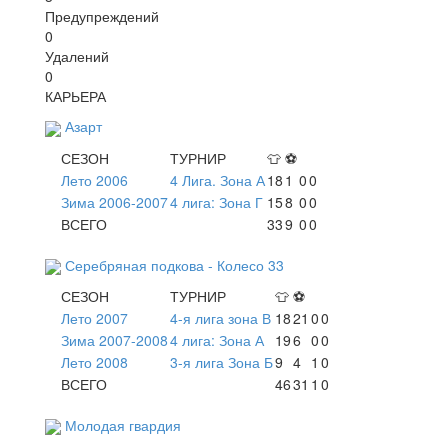
Предупреждений
0
Удалений
0
КАРЬЕРА
Азарт
СЕЗОН
ТУРНИР
👕
⚽
Лето 2006
4 Лига. Зона А
18
1
0
0
Зима 2006-2007
4 лига: Зона Г
15
8
0
0
ВСЕГО
33
9
0
0
Серебряная подкова - Колесо 33
СЕЗОН
ТУРНИР
👕
⚽
Лето 2007
4-я лига зона В
18
21
0
0
Зима 2007-2008
4 лига: Зона А
19
6
0
0
Лето 2008
3-я лига Зона Б
9
4
1
0
ВСЕГО
46
31
1
0
Молодая гвардия