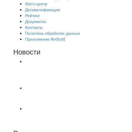
Матч-центр
Дисквалификации
Рейтинг
Документы
Контакты
Политика обработки данных
Приложение Android
Новости
⚽НАЗНАЧЕНИЯ СУДЕЙ⚽ ‼В СРЕДУ
СОСТОЯТСЯ ДОИГРОВКИ 2-Х ТАЙМОВ ДВУХ
МАТЧЕЙ 2А ЛИГИ.
⚡️Сегодня было жарко⚡️ ⚽ ️«Протестировали»
новую футбольную площадку в
📅 Анонс матчей на пятницу, 7 августа 2026 г.
🎡 Центральный парк культуры и отдыха