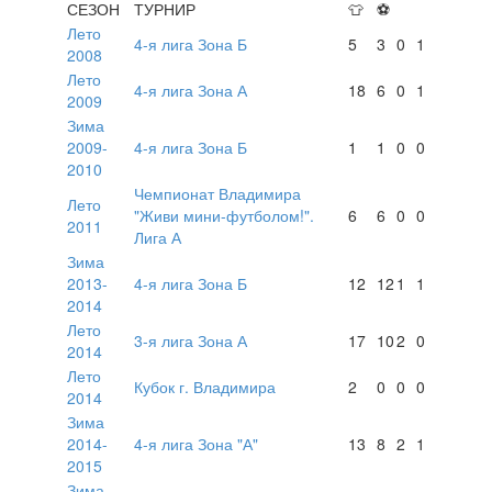
СЕЗОН
ТУРНИР
👕
⚽
Лето
4-я лига Зона Б
5
3
0
1
2008
Лето
4-я лига Зона А
18
6
0
1
2009
Зима
2009-
4-я лига Зона Б
1
1
0
0
2010
Чемпионат Владимира
Лето
"Живи мини-футболом!".
6
6
0
0
2011
Лига А
Зима
2013-
4-я лига Зона Б
12
12
1
1
2014
Лето
3-я лига Зона А
17
10
2
0
2014
Лето
Кубок г. Владимира
2
0
0
0
2014
Зима
2014-
4-я лига Зона "А"
13
8
2
1
2015
Зима