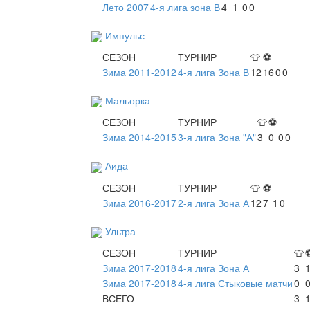
Лето 2007
4-я лига зона В
4
1
0
0
Импульс
СЕЗОН
ТУРНИР
👕
⚽
Зима 2011-2012
4-я лига Зона В
12
16
0
0
Мальорка
СЕЗОН
ТУРНИР
👕
⚽
Зима 2014-2015
3-я лига Зона "А"
3
0
0
0
Аида
СЕЗОН
ТУРНИР
👕
⚽
Зима 2016-2017
2-я лига Зона А
12
7
1
0
Ультра
СЕЗОН
ТУРНИР
👕
Зима 2017-2018
4-я лига Зона А
3
Зима 2017-2018
4-я лига Стыковые матчи
0
ВСЕГО
3