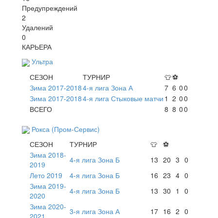
Предупреждений
2
Удалений
0
КАРЬЕРА
Ультра
СЕЗОН
ТУРНИР
👕
⚽
Зима 2017-2018
4-я лига Зона А
7
6
0
0
Зима 2017-2018
4-я лига Стыковые матчи
1
2
0
0
ВСЕГО
8
8
0
0
Рокса (Пром-Сервис)
СЕЗОН
ТУРНИР
👕
⚽
Зима 2018-
4-я лига Зона Б
13
20
3
0
2019
Лето 2019
4-я лига Зона Б
16
23
4
0
Зима 2019-
4-я лига Зона Б
13
30
1
0
2020
Зима 2020-
3-я лига Зона А
17
16
2
0
2021