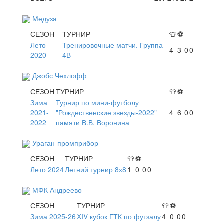
Медуза
СЕЗОН
ТУРНИР
👕
⚽
Лето
Тренировочные матчи. Группа
4
3
0
0
2020
4В
Джобс Чехлофф
СЕЗОН
ТУРНИР
👕
⚽
Зима
Турнир по мини-футболу
2021-
"Рождественские звезды-2022"
4
6
0
0
2022
памяти В.В. Воронина
Ураган-промприбор
СЕЗОН
ТУРНИР
👕
⚽
Лето 2024
Летний турнир 8х8
1
0
0
0
МФК Андреево
СЕЗОН
ТУРНИР
👕
⚽
Зима 2025-26
XIV кубок ГТК по футзалу
4
0
0
0