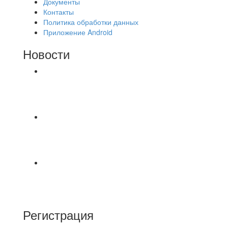
Документы
Контакты
Политика обработки данных
Приложение Android
Новости
⚽НАЗНАЧЕНИЯ СУДЕЙ⚽ ‼В СРЕДУ
СОСТОЯТСЯ ДОИГРОВКИ 2-Х ТАЙМОВ ДВУХ
МАТЧЕЙ 2А ЛИГИ.
8.08 на поле был оставлен мяч Demix На
турнире На мяче маркером написано Д.Н.
Просьба
⚽ Первенство Владимира по футзалу. 3-я лига.
Зона А. 07.08.2026 г. Транснефть - IZBA 1:2
(1:2)
Регистрация