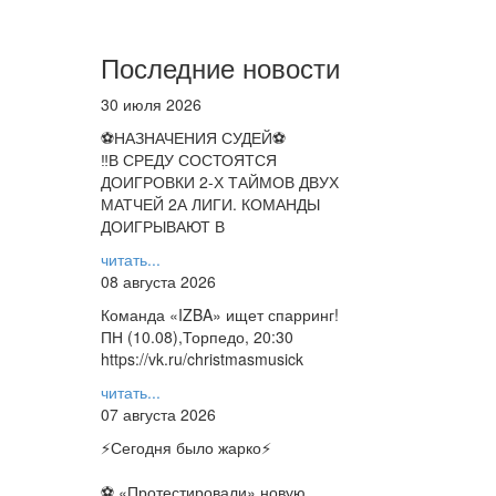
Последние новости
30 июля 2026
⚽НАЗНАЧЕНИЯ СУДЕЙ⚽
‼В СРЕДУ СОСТОЯТСЯ
ДОИГРОВКИ 2-Х ТАЙМОВ ДВУХ
МАТЧЕЙ 2А ЛИГИ. КОМАНДЫ
ДОИГРЫВАЮТ В
читать...
08 августа 2026
Команда «IZBA» ищет спарринг!
ПН (10.08),Торпедо, 20:30
https://vk.ru/christmasmusick
читать...
07 августа 2026
⚡️Сегодня было жарко⚡️
⚽ ️«Протестировали» новую