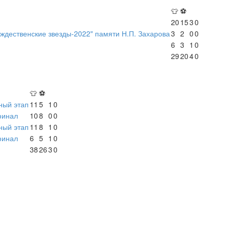
👕
⚽
20
15
3
0
ждественские звезды-2022" памяти Н.П. Захарова
3
2
0
0
6
3
1
0
29
20
4
0
👕
⚽
ный этап
11
5
1
0
финал
10
8
0
0
ный этап
11
8
1
0
финал
6
5
1
0
38
26
3
0