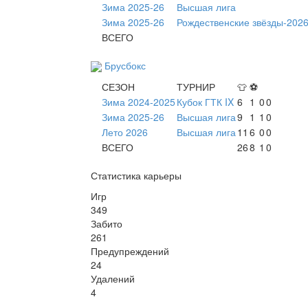
Зима 2025-26
Высшая лига
Зима 2025-26
Рождественские звёзды-2026
ВСЕГО
Брусбокс
СЕЗОН
ТУРНИР
👕
⚽
Зима 2024-2025
Кубок ГТК IX
6
1
0
0
Зима 2025-26
Высшая лига
9
1
1
0
Лето 2026
Высшая лига
11
6
0
0
ВСЕГО
26
8
1
0
Статистика карьеры
Игр
349
Забито
261
Предупреждений
24
Удалений
4