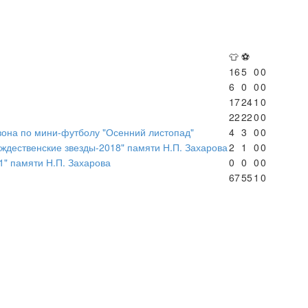
👕
⚽
16
5
0
0
6
0
0
0
17
24
1
0
22
22
0
0
зона по мини-футболу "Осенний листопад"
4
3
0
0
ждественские звезды-2018" памяти Н.П. Захарова
2
1
0
0
1" памяти Н.П. Захарова
0
0
0
0
67
55
1
0