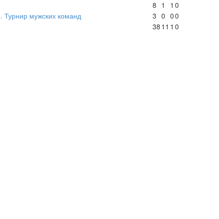
8
1
1
0
. Турнир мужских команд
3
0
0
0
38
11
1
0