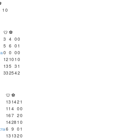
⚽
5
1
0
👕
⚽
3
4
0
0
5
6
0
1
та
0
0
0
0
12
10
1
0
13
5
3
1
33
25
4
2
👕
⚽
13
14
2
1
11
4
0
0
16
7
2
0
14
28
1
0
ста
6
9
0
1
13
13
2
0