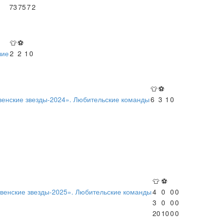
73
75
7
2
👕
⚽
шие
2
2
1
0
👕
⚽
венские звезды-2024». Любительские команды
6
3
1
0
👕
⚽
твенские звезды-2025». Любительские команды
4
0
0
0
3
0
0
0
20
10
0
0