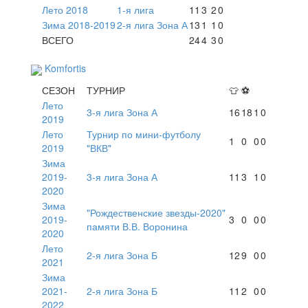
Лето 2018
1-я лига
11
3
2
0
Зима 2018-2019
2-я лига Зона А
13
1
1
0
ВСЕГО
24
4
3
0
Komfortis
СЕЗОН
ТУРНИР
👕
⚽
Лето
3-я лига Зона А
16
18
1
0
2019
Лето
Турнир по мини-футболу
1
0
0
0
2019
"ВКВ"
Зима
2019-
3-я лига Зона А
11
3
1
0
2020
Зима
"Рождественские звезды-2020"
2019-
3
0
0
0
памяти В.В. Воронина
2020
Лето
2-я лига Зона Б
12
9
0
0
2021
Зима
2021-
2-я лига Зона Б
11
2
0
0
2022