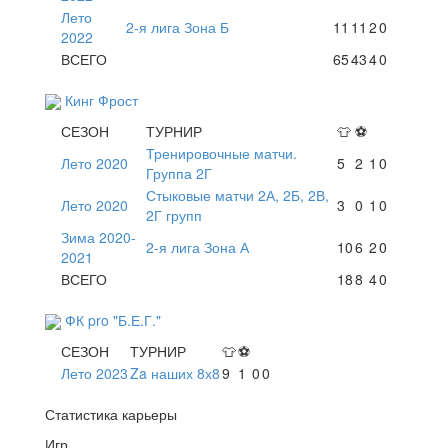
Лето
2-я лига Зона Б
11
11
2
0
2022
ВСЕГО
65
43
4
0
Кинг Фрост
СЕЗОН
ТУРНИР
👕
⚽
Тренировочные матчи.
Лето 2020
5
2
1
0
Группа 2Г
Стыковые матчи 2А, 2Б, 2В,
Лето 2020
3
0
1
0
2Г групп
Зима 2020-
2-я лига Зона А
10
6
2
0
2021
ВСЕГО
18
8
4
0
ФК pro "Б.Е.Г."
СЕЗОН
ТУРНИР
👕
⚽
Лето 2023
Za наших 8х8
9
1
0
0
Статистика карьеры
Игр