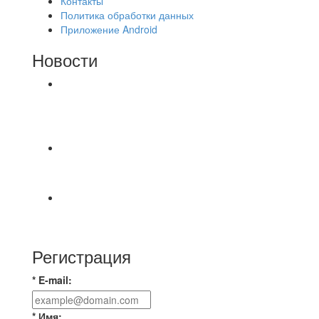
Контакты
Политика обработки данных
Приложение Android
Новости
⚽НАЗНАЧЕНИЯ СУДЕЙ⚽ ‼В СРЕДУ
СОСТОЯТСЯ ДОИГРОВКИ 2-Х ТАЙМОВ ДВУХ
МАТЧЕЙ 2А ЛИГИ.
🔥🔥🔥Победа 🔥🔥🔥 Доиграли матч против
команды Мономах Итоговый счет
Всем добрый день! В прошлую пятницу после
игры Мечта-Стальпром была оставлен
Регистрация
* E-mail:
* Имя: