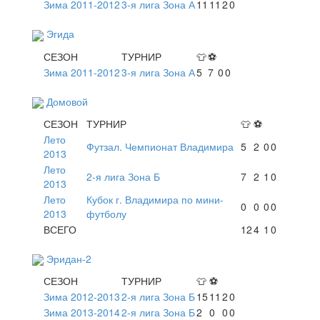
Зима 2011-2012
3-я лига Зона А
11
11
2
0
Эгида
СЕЗОН
ТУРНИР
👕
⚽
Зима 2011-2012
3-я лига Зона А
5
7
0
0
Домовой
СЕЗОН
ТУРНИР
👕
⚽
Лето
Футзал. Чемпионат Владимира
5
2
0
0
2013
Лето
2-я лига Зона Б
7
2
1
0
2013
Лето
Кубок г. Владимира по мини-
0
0
0
0
2013
футболу
ВСЕГО
12
4
1
0
Эридан-2
СЕЗОН
ТУРНИР
👕
⚽
Зима 2012-2013
2-я лига Зона Б
15
11
2
0
Зима 2013-2014
2-я лига Зона Б
2
0
0
0