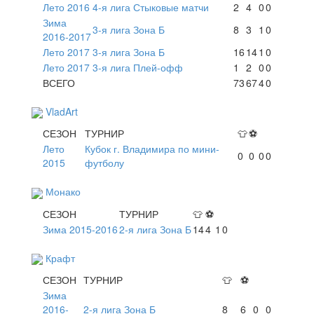
Лето 2016
4-я лига Стыковые матчи
2
4
0
0
Зима
3-я лига Зона Б
8
3
1
0
2016-2017
Лето 2017
3-я лига Зона Б
16
14
1
0
Лето 2017
3-я лига Плей-офф
1
2
0
0
ВСЕГО
73
67
4
0
VladArt
СЕЗОН
ТУРНИР
👕
⚽
Лето
Кубок г. Владимира по мини-
0
0
0
0
2015
футболу
Монако
СЕЗОН
ТУРНИР
👕
⚽
Зима 2015-2016
2-я лига Зона Б
14
4
1
0
Крафт
СЕЗОН
ТУРНИР
👕
⚽
Зима
2016-
2-я лига Зона Б
8
6
0
0