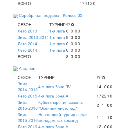
ВСЕГО
17
11
2
0
Серебряная подкова - Колесо 33
СЕЗОН
ТУРНИР
👕
⚽
Лето 2013
1-я лига
0
0
0
0
Зима 2013-2014
1-я лига
8
3
0
0
Лето 2014
1-я лига
0
0
0
0
Лето 2014
1-я лига
0
0
0
0
ВСЕГО
8
3
0
0
Аполлон
СЕЗОН
ТУРНИР
👕
⚽
Зима
4-я лига Зона "В"
14
10
0
0
2014-2015
Лето 2015
4-я лига Зона А
17
22
1
0
Зима
Кубок открытия сезона.
2
1
0
0
2015-2016
"Осенний листопад"
Зима
Новогодний турнир среди
1
1
1
0
2015-2016
молодежных команд
Лето 2016
4-я лига Зона А
12
10
0
0