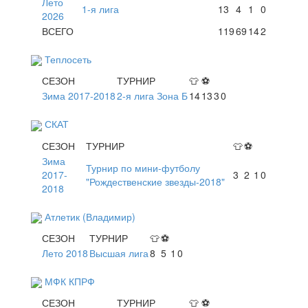
Лето
1-я лига
13
4
1
0
2026
ВСЕГО
119
69
14
2
Теплосеть
СЕЗОН
ТУРНИР
👕
⚽
Зима 2017-2018
2-я лига Зона Б
14
13
3
0
СКАТ
СЕЗОН
ТУРНИР
👕
⚽
Зима
Турнир по мини-футболу
2017-
3
2
1
0
"Рождественские звезды-2018"
2018
Атлетик (Владимир)
СЕЗОН
ТУРНИР
👕
⚽
Лето 2018
Высшая лига
8
5
1
0
МФК КПРФ
СЕЗОН
ТУРНИР
👕
⚽