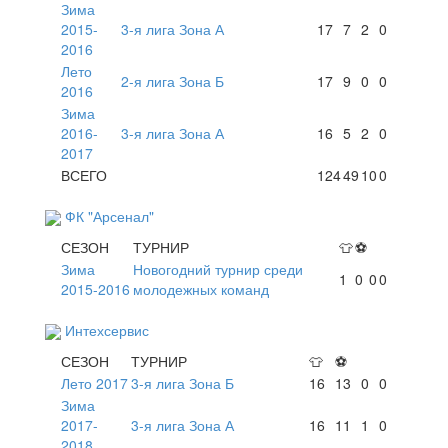
Зима
2015-
3-я лига Зона А
17
7
2
0
2016
Лето
2-я лига Зона Б
17
9
0
0
2016
Зима
2016-
3-я лига Зона А
16
5
2
0
2017
ВСЕГО
124
49
10
0
ФК "Арсенал"
СЕЗОН
ТУРНИР
👕
⚽
Зима
Новогодний турнир среди
1
0
0
0
2015-2016
молодежных команд
Интехсервис
СЕЗОН
ТУРНИР
👕
⚽
Лето 2017
3-я лига Зона Б
16
13
0
0
Зима
2017-
3-я лига Зона А
16
11
1
0
2018