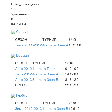
Предупреждений
1
Удалений
0
КАРЬЕРА
Сириус
СЕЗОН
ТУРНИР
👕
⚽
Зима 2011-2012
4-я лига Зона А
13
2
1
0
Боцман
СЕЗОН
ТУРНИР
👕
⚽
Лето 2012
4-я лига Плей-офф
0
0
0
0
Лето 2012
4-я лига Зона А
14
12
0
1
Лето 2013
3-я лига Зона Б
8
6
2
0
ВСЕГО
22
18
2
1
Глобус
СЕЗОН
ТУРНИР
👕
⚽
Зима 2012-2013
4-я лига Зона В
12
6
0
1