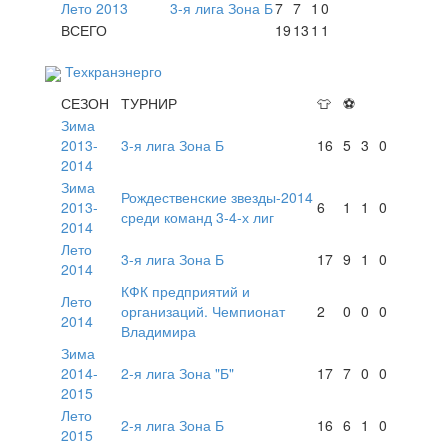
Лето 2013
3-я лига Зона Б
7
7
1
0
ВСЕГО
19
13
1
1
Техкранэнерго
СЕЗОН
ТУРНИР
👕
⚽
Зима
2013-
3-я лига Зона Б
16
5
3
0
2014
Зима
Рождественские звезды-2014
2013-
6
1
1
0
среди команд 3-4-х лиг
2014
Лето
3-я лига Зона Б
17
9
1
0
2014
КФК предприятий и
Лето
организаций. Чемпионат
2
0
0
0
2014
Владимира
Зима
2014-
2-я лига Зона "Б"
17
7
0
0
2015
Лето
2-я лига Зона Б
16
6
1
0
2015