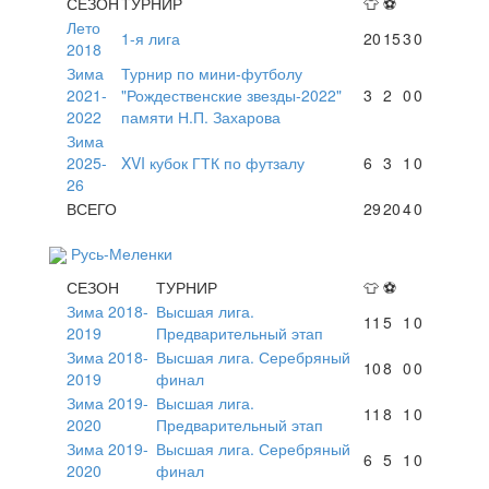
СЕЗОН
ТУРНИР
👕
⚽
Лето
1-я лига
20
15
3
0
2018
Зима
Турнир по мини-футболу
2021-
"Рождественские звезды-2022"
3
2
0
0
2022
памяти Н.П. Захарова
Зима
2025-
XVI кубок ГТК по футзалу
6
3
1
0
26
ВСЕГО
29
20
4
0
Русь-Меленки
СЕЗОН
ТУРНИР
👕
⚽
Зима 2018-
Высшая лига.
11
5
1
0
2019
Предварительный этап
Зима 2018-
Высшая лига. Серебряный
10
8
0
0
2019
финал
Зима 2019-
Высшая лига.
11
8
1
0
2020
Предварительный этап
Зима 2019-
Высшая лига. Серебряный
6
5
1
0
2020
финал