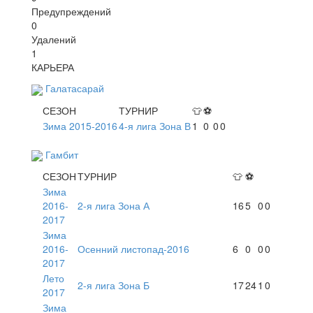
Предупреждений
0
Удалений
1
КАРЬЕРА
Галатасарай
СЕЗОН
ТУРНИР
👕
⚽
Зима 2015-2016
4-я лига Зона В
1
0
0
0
Гамбит
СЕЗОН
ТУРНИР
👕
⚽
Зима
2016-
2-я лига Зона А
16
5
0
0
2017
Зима
2016-
Осенний листопад-2016
6
0
0
0
2017
Лето
2-я лига Зона Б
17
24
1
0
2017
Зима