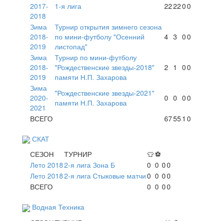
2017-
1-я лига
22
22
0
0
2018
Зима
Турнир открытия зимнего сезона
2018-
по мини-футболу "Осенний
4
3
0
0
2019
листопад"
Зима
Турнир по мини-футболу
2018-
"Рождественские звезды-2018"
2
1
0
0
2019
памяти Н.П. Захарова
Зима
"Рождественские звезды-2021"
2020-
0
0
0
0
памяти Н.П. Захарова
2021
ВСЕГО
67
55
1
0
СКАТ
СЕЗОН
ТУРНИР
👕
⚽
Лето 2018
2-я лига Зона Б
0
0
0
0
Лето 2018
2-я лига Стыковые матчи
0
0
0
0
ВСЕГО
0
0
0
0
Водная Техника