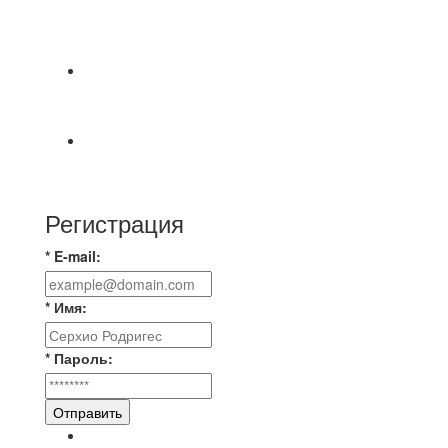
СОСТОЯТСЯ ДОИГРОВКИ 2-Х ТАЙМОВ ДВУХ
МАТЧЕЙ 2А ЛИГИ.
⚽️ВИДЕООБЗОР⚽️ 4 ЛИГА А «РСК КОМПЛЕКТ»
9️⃣ : 6️⃣ «МАЛЬОРКА»
🇷🇺 Дебют в Первенстве России по футболу
среди команд Первой лиги Дмитрий
Регистрация
* E-mail:
* Имя:
* Пароль:
Отправить