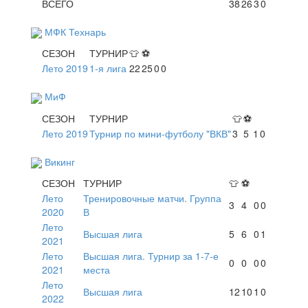
ВСЕГО
38
26
3
0
МФК Технарь
СЕЗОН
ТУРНИР
👕
⚽
Лето 2019
1-я лига
22
25
0
0
МиФ
СЕЗОН
ТУРНИР
👕
⚽
Лето 2019
Турнир по мини-футболу "ВКВ"
3
5
1
0
Викинг
СЕЗОН
ТУРНИР
👕
⚽
Лето
Тренировочные матчи. Группа
3
4
0
0
2020
В
Лето
Высшая лига
5
6
0
1
2021
Лето
Высшая лига. Турнир за 1-7-е
0
0
0
0
2021
места
Лето
Высшая лига
12
10
1
0
2022