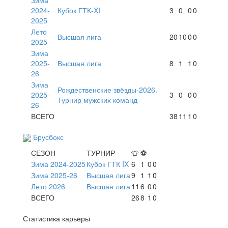
2024-
Кубок ГТК-XI
3
0
0
0
2025
Лето
Высшая лига
20
10
0
0
2025
Зима
2025-
Высшая лига
8
1
1
0
26
Зима
Рождественские звёзды-2026.
2025-
3
0
0
0
Турнир мужских команд
26
ВСЕГО
38
11
1
0
Брусбокс
СЕЗОН
ТУРНИР
👕
⚽
Зима 2024-2025
Кубок ГТК IX
6
1
0
0
Зима 2025-26
Высшая лига
9
1
1
0
Лето 2026
Высшая лига
11
6
0
0
ВСЕГО
26
8
1
0
Статистика карьеры