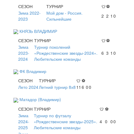
СЕЗОН
ТУРНИР
👕
⚽
Зима 2022-
Мой дом - Россия.
2
2
1
0
2023
Сильнейшие
КНЯЗЬ ВЛАДИМИР
СЕЗОН
ТУРНИР
👕
⚽
Зима
Турнир поколений
2023-
«Рождественские звезды-2024».
6
3
1
0
2024
Любительские команды
ФК Владимир
СЕЗОН
ТУРНИР
👕
⚽
Лето 2024
Летний турнир 8х8
11
6
0
0
Матадор (Владимир)
СЕЗОН
ТУРНИР
👕
⚽
Зима
Турнир по футзалу
2024-
«Рождественские звезды-2025».
4
0
0
0
2025
Любительские команды
Зима