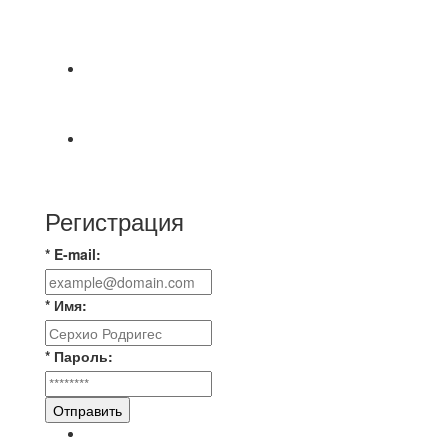
СОСТОЯТСЯ ДОИГРОВКИ 2-Х ТАЙМОВ ДВУХ
МАТЧЕЙ 2А ЛИГИ.
🔥🔥🔥Победа 🔥🔥🔥 Доиграли матч против
команды Мономах Итоговый счет
Всем добрый день! В прошлую пятницу после
игры Мечта-Стальпром была оставлен
Регистрация
* E-mail:
* Имя:
* Пароль:
Отправить