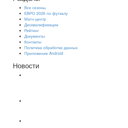
Все сезоны
ЕВРО 2026 по футзалу
Матч-центр
Дисквалификации
Рейтинг
Документы
Контакты
Политика обработки данных
Приложение Android
Новости
⚽НАЗНАЧЕНИЯ СУДЕЙ⚽ ‼В СРЕДУ
СОСТОЯТСЯ ДОИГРОВКИ 2-Х ТАЙМОВ ДВУХ
МАТЧЕЙ 2А ЛИГИ.
⚽ Первенство Владимира по футзалу. 2-я лига.
Зона Б. 03.08.2026 г. КАС - МГ-ПКБ Энерго 1:6
⚽НАЗНАЧЕНИЯ СУДЕЙ⚽