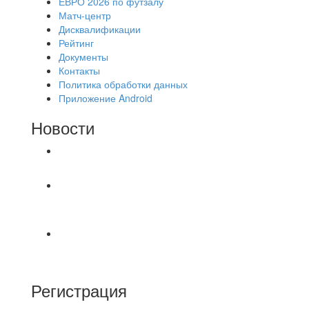
ЕВРО 2026 по футзалу
Матч-центр
Дисквалификации
Рейтинг
Документы
Контакты
Политика обработки данных
Приложение Android
Новости
⚽НАЗНАЧЕНИЯ СУДЕЙ⚽
‼4 августа на поле #2 после 18.30 были
утеряны две цепочки застегнутые между собой.
⚽️ВИДЕООБЗОР⚽️ «БРУСБОКС» 6️⃣ : 0️⃣
«АКАДЕМИЯ»
Регистрация