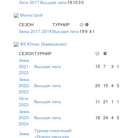
Лето 2017
Высшая лига
19
15
3
0
Монострой
СЕЗОН
ТУРНИР
👕
⚽
Зима 2017-2018
Высшая лига
19
9
4
1
ФК Ютекс (Камешково)
СЕЗОН
ТУРНИР
👕
⚽
Зима
2021-
Высшая лига
15
7
3
1
2022
Зима
2022-
Высшая лига
20
15
4
0
2023
Лето
Высшая лига
11
21
1
1
2023
Зима
2023-
Высшая лига
18
24
4
0
2024
Турнир поколений
Зима
«Рождественские