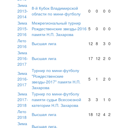
Зима
8-й Кубок Владимирской
2013-
0
0
0
0
области по мини-футболу
2014
Зима
Межрегиональный турнир
2015-
Рождественские звезды-2016
5
0
0
0
2016
памяти Н.П. Захарова
Лето
Высшая лига
12
8
3
0
2016
Зима
2016-
Высшая лига
17
12
2
0
2017
Турнир по мини-футболу
Зима
"Рождественские
2016-
5
1
2
0
звезды-2017" памяти Н.П.
2017
Захарова
Зима
Турнир по мини-футболу
2017-
памяти судьи Всесоюзной
3
3
1
0
2018
категории Н.П. Захарова
Лето
Высшая лига
18
12
4
2
2018
Зима
Высшая лига.