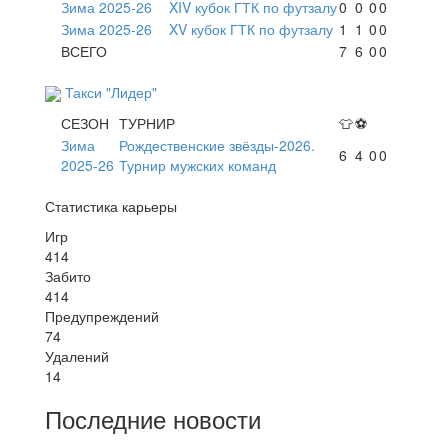
Зима 2025-26
XIV кубок ГТК по футзалу
0
0
0
0
Зима 2025-26
XV кубок ГТК по футзалу
1
1
0
0
ВСЕГО
7
6
0
0
Такси "Лидер"
СЕЗОН
ТУРНИР
👕
⚽
Зима
Рождественские звёзды-2026.
6
4
0
0
2025-26
Турнир мужских команд
Статистика карьеры
Игр
414
Забито
414
Предупреждений
74
Удалений
14
Последние новости