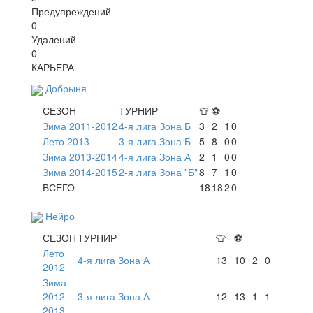
Предупреждений
0
Удалений
0
КАРЬЕРА
Добрыня
СЕЗОН
ТУРНИР
👕
⚽
Зима 2011-2012
4-я лига Зона Б
3
2
1
0
Лето 2013
3-я лига Зона Б
5
8
0
0
Зима 2013-2014
4-я лига Зона А
2
1
0
0
Зима 2014-2015
2-я лига Зона "Б"
8
7
1
0
ВСЕГО
18
18
2
0
Нейро
СЕЗОН
ТУРНИР
👕
⚽
Лето
4-я лига Зона А
13
10
2
0
2012
Зима
2012-
3-я лига Зона А
12
13
1
1
2013