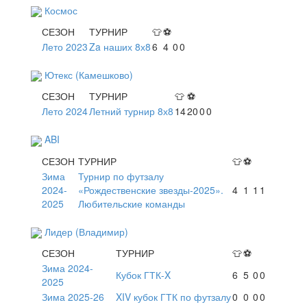
Космос
СЕЗОН
ТУРНИР
👕
⚽
Лето 2023
Za наших 8х8
6
4
0
0
Ютекс (Камешково)
СЕЗОН
ТУРНИР
👕
⚽
Лето 2024
Летний турнир 8х8
14
20
0
0
ABI
СЕЗОН
ТУРНИР
👕
⚽
Зима
Турнир по футзалу
2024-
«Рождественские звезды-2025».
4
1
1
1
2025
Любительские команды
Лидер (Владимир)
СЕЗОН
ТУРНИР
👕
⚽
Зима 2024-
Кубок ГТК-X
6
5
0
0
2025
Зима 2025-26
XIV кубок ГТК по футзалу
0
0
0
0