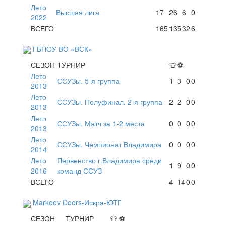
Лето
Высшая лига
17
26
6
0
2022
ВСЕГО
165
135
32
6
ГБПОУ ВО «ВСК»
СЕЗОН
ТУРНИР
👕
⚽
Лето
ССУЗы. 5-я группа
1
3
0
0
2013
Лето
ССУЗы. Полуфинал. 2-я группа
2
2
0
0
2013
Лето
ССУЗы. Матч за 1-2 места
0
0
0
0
2013
Лето
ССУЗы. Чемпионат Владимира
0
0
0
0
2014
Лето
Первенство г.Владимира среди
1
9
0
0
2016
команд ССУЗ
ВСЕГО
4
14
0
0
Markeev Doors-Искра-ЮТГ
СЕЗОН
ТУРНИР
👕
⚽