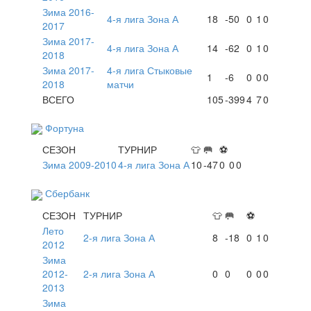
Зима 2016-
4-я лига Зона А
18
-50
0
1
0
2017
Зима 2017-
4-я лига Зона А
14
-62
0
1
0
2018
Зима 2017-
4-я лига Стыковые
1
-6
0
0
0
2018
матчи
ВСЕГО
105
-399
4
7
0
Фортуна
СЕЗОН
ТУРНИР
👕
🥅
⚽
Зима 2009-2010
4-я лига Зона А
10
-47
0
0
0
Сбербанк
СЕЗОН
ТУРНИР
👕
🥅
⚽
Лето
2-я лига Зона А
8
-18
0
1
0
2012
Зима
2012-
2-я лига Зона А
0
0
0
0
0
2013
Зима