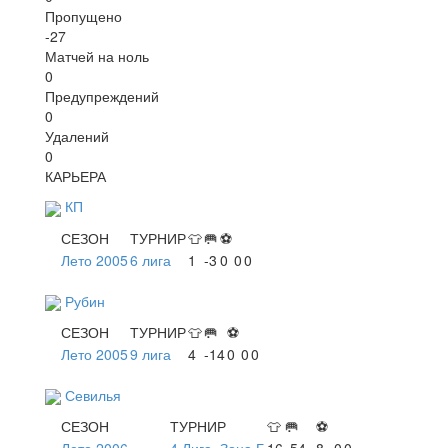
Пропущено
-27
Матчей на ноль
0
Предупреждений
0
Удалений
0
КАРЬЕРА
КП
СЕЗОН
ТУРНИР
👕
🥅
⚽
Лето 2005
6 лига
1
-3
0
0
0
Рубин
СЕЗОН
ТУРНИР
👕
🥅
⚽
Лето 2005
9 лига
4
-14
0
0
0
Севилья
СЕЗОН
ТУРНИР
👕
🥅
⚽