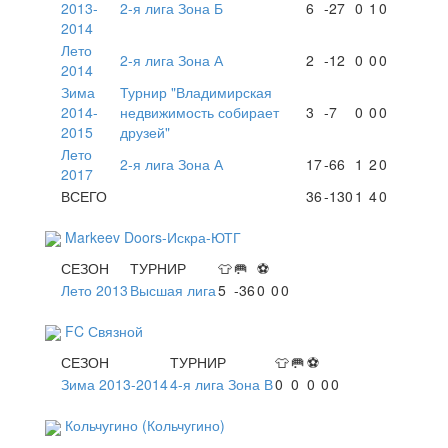
2013-
2-я лига Зона Б
6
-27
0
1
0
2014
Лето
2-я лига Зона А
2
-12
0
0
0
2014
Зима
Турнир "Владимирская
2014-
недвижимость собирает
3
-7
0
0
0
2015
друзей"
Лето
2-я лига Зона А
17
-66
1
2
0
2017
ВСЕГО
36
-130
1
4
0
Markeev Doors-Искра-ЮТГ
СЕЗОН
ТУРНИР
👕
🥅
⚽
Лето 2013
Высшая лига
5
-36
0
0
0
FC Связной
СЕЗОН
ТУРНИР
👕
🥅
⚽
Зима 2013-2014
4-я лига Зона В
0
0
0
0
0
Кольчугино (Кольчугино)