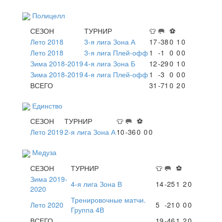
Полицелл
СЕЗОН
ТУРНИР
👕
🥅
⚽
Лето 2018
3-я лига Зона А
17
-38
0
1
0
Лето 2018
3-я лига Плей-офф
1
-1
0
0
0
Зима 2018-2019
4-я лига Зона Б
12
-29
0
1
0
Зима 2018-2019
4-я лига Плей-офф
1
-3
0
0
0
ВСЕГО
31
-71
0
2
0
Единство
СЕЗОН
ТУРНИР
👕
🥅
⚽
Лето 2019
2-я лига Зона А
10
-36
0
0
0
Медуза
СЕЗОН
ТУРНИР
👕
🥅
⚽
Зима 2019-
4-я лига Зона В
14
-25
1
2
0
2020
Тренировочные матчи.
Лето 2020
5
-21
0
0
0
Группа 4В
ВСЕГО
19
-46
1
2
0