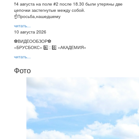
‼4 августа на поле #2 после 18.30 были утеряны две
цепочки застегнутые между собой.
☝Просьба,нашедшему
читать...
10 августа 2026
⚽️ВИДЕООБЗОР⚽️
«БРУСБОКС» 6️⃣ : 0️⃣ «АКАДЕМИЯ»
читать...
Фото