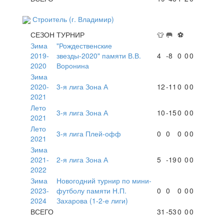
Строитель (г. Владимир)
СЕЗОН
ТУРНИР
👕
🥅
⚽
Зима
"Рождественские
2019-
звезды-2020" памяти В.В.
4
-8
0
0
0
2020
Воронина
Зима
2020-
3-я лига Зона А
12
-11
0
0
0
2021
Лето
3-я лига Зона А
10
-15
0
0
0
2021
Лето
3-я лига Плей-офф
0
0
0
0
0
2021
Зима
2021-
2-я лига Зона А
5
-19
0
0
0
2022
Зима
Новогодний турнир по мини-
2023-
футболу памяти Н.П.
0
0
0
0
0
2024
Захарова (1-2-е лиги)
ВСЕГО
31
-53
0
0
0