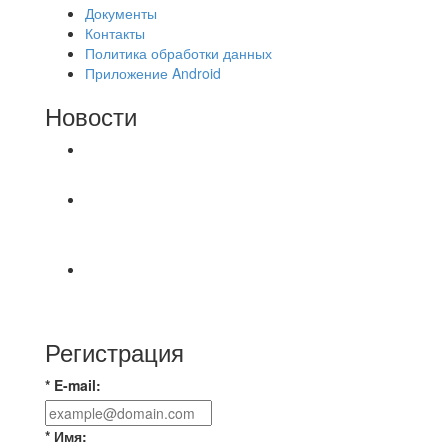
Документы
Контакты
Политика обработки данных
Приложение Android
Новости
⚽НАЗНАЧЕНИЯ СУДЕЙ⚽
‼4 августа на поле #2 после 18.30 были
утеряны две цепочки застегнутые между собой.
⚽️ВИДЕООБЗОР⚽️ «БРУСБОКС» 6️⃣ : 0️⃣
«АКАДЕМИЯ»
Регистрация
* E-mail:
* Имя: