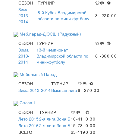
СЕЗОН
ТУРНИР
👕
🥅
⚽
Зима
8-й Кубок Владимирской
2013-
3
-22
0
0
0
области по мини-футболу
2014
Меб.парад-ДЮСШ (Радужный)
СЕЗОН
ТУРНИР
👕
🥅
⚽
Зима
13-й чемпионат
2013-
Владимирской области по
8
-36
0
0
0
2014
мини-футболу
Мебельный Парад
СЕЗОН
ТУРНИР
👕
🥅
⚽
Зима 2013-2014
Высшая лига
6
-27
0
0
0
Сплав-1
СЕЗОН
ТУРНИР
👕
🥅
⚽
Лето 2015
2-я лига Зона Б
10
-41
0
3
0
Лето 2016
2-я лига Зона Б
15
-78
0
0
0
ВСЕГО
25
-119
0
3
0