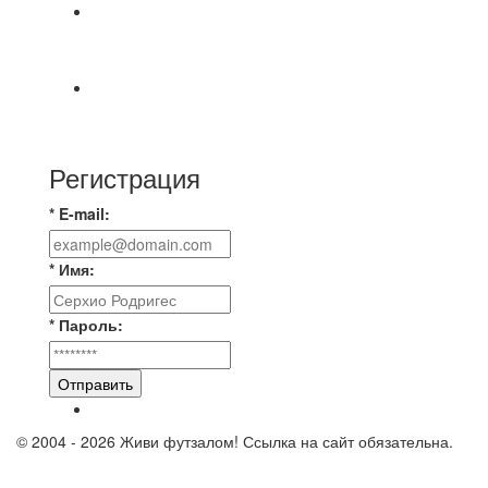
⚡️Сегодня было жарко⚡️ ⚽ ️«Протестировали»
новую футбольную площадку в
📅 Анонс матчей на пятницу, 7 августа 2026 г.
🎡 Центральный парк культуры и отдыха
Регистрация
* E-mail:
* Имя:
* Пароль:
Отправить
© 2004 - 2026 Живи футзалом! Ссылка на сайт обязательна.