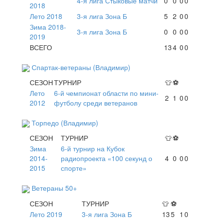
4-я лига Стыковые матчи
0
0
0
0
2018
Лето 2018
3-я лига Зона Б
5
2
0
0
Зима 2018-
3-я лига Зона Б
0
0
0
0
2019
ВСЕГО
13
4
0
0
Спартак-ветераны (Владимир)
СЕЗОН
ТУРНИР
👕
⚽
Лето
6-й чемпионат области по мини-
2
1
0
0
2012
футболу среди ветеранов
Торпедо (Владимир)
СЕЗОН
ТУРНИР
👕
⚽
Зима
6-й турнир на Кубок
2014-
радиопроекта «100 секунд о
4
0
0
0
2015
спорте»
Ветераны 50+
СЕЗОН
ТУРНИР
👕
⚽
Лето 2019
3-я лига Зона Б
13
5
1
0