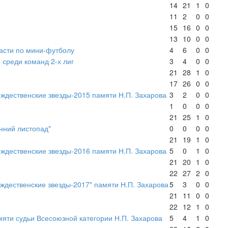
14
21
1
0
11
2
0
0
15
16
0
0
13
10
0
0
асти по мини-футболу
4
6
0
0
 среди команд 2-х лиг
3
4
0
0
21
28
1
0
17
26
0
0
ждественские звезды-2015 памяти Н.П. Захарова
3
2
0
0
1
0
0
0
21
25
1
0
енний листопад"
0
0
0
0
21
19
1
0
ждественские звезды-2016 памяти Н.П. Захарова
5
0
1
0
21
20
1
0
22
27
2
0
ждественские звезды-2017" памяти Н.П. Захарова
5
3
0
0
21
11
0
0
22
12
1
0
яти судьи Всесоюзной категории Н.П. Захарова
5
4
1
0