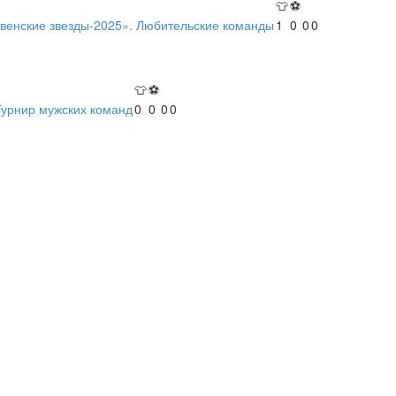
👕
⚽
твенские звезды-2025». Любительские команды
1
0
0
0
👕
⚽
Турнир мужских команд
0
0
0
0