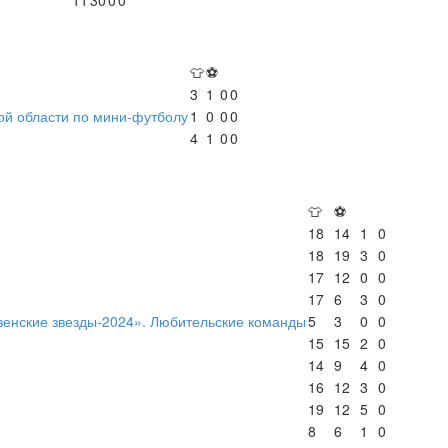
👕
⚽
3
1
0
0
ой области по мини-футболу
1
0
0
0
4
1
0
0
👕
⚽
18
14
1
0
18
19
3
0
17
12
0
0
17
6
3
0
венские звезды-2024». Любительские команды
5
3
0
0
15
15
2
0
14
9
4
0
16
12
3
0
19
12
5
0
8
6
1
0