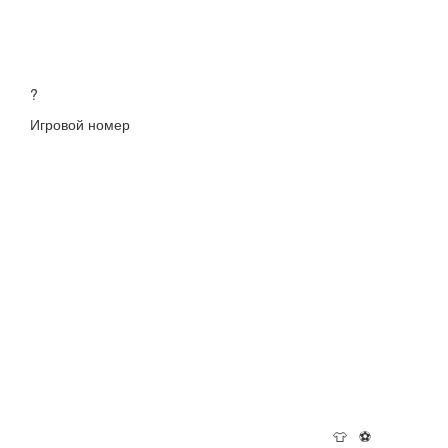
?
Игровой номер
👕
⚽