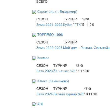
ВСЕГО
Строитель (г. Владимир)
СЕЗОН
ТУРНИР
👕
⚽
Зима 2021-2022
Кубок "ГТК"
5
1
0
0
ТОРПЕДО-1996
СЕЗОН
ТУРНИР
Зима 2022-2023
Мой дом - Россия. Сильней
Космос
СЕЗОН
ТУРНИР
👕
⚽
Лето 2023
Za наших 8х8
11
17
0
0
Ютекс (Камешково)
СЕЗОН
ТУРНИР
👕
⚽
Лето 2024
Летний турнир 8х8
10
11
0
0
ABI