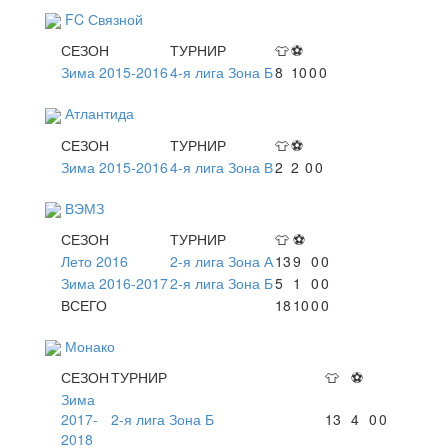
FC Связной
СЕЗОН
ТУРНИР
👕
⚽
Зима 2015-2016
4-я лига Зона Б
8
10
0
0
Атлантида
СЕЗОН
ТУРНИР
👕
⚽
Зима 2015-2016
4-я лига Зона В
2
2
0
0
ВЭМЗ
СЕЗОН
ТУРНИР
👕
⚽
Лето 2016
2-я лига Зона А
13
9
0
0
Зима 2016-2017
2-я лига Зона Б
5
1
0
0
ВСЕГО
18
10
0
0
Монако
СЕЗОН
ТУРНИР
👕
⚽
Зима
2017-
2-я лига Зона Б
13
4
0
0
2018