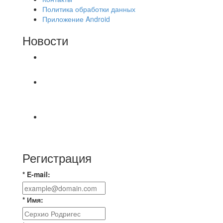
Политика обработки данных
Приложение Android
Новости
⚽НАЗНАЧЕНИЯ СУДЕЙ⚽
⚽🔊ОФИЦИАЛЬНО🔊⚽ 📆7 августа в Москве
прошла очередная отчётно-выборная
В День Физкультурника во Владимире прошло
награждение победителей конкурса
Регистрация
* E-mail:
* Имя: