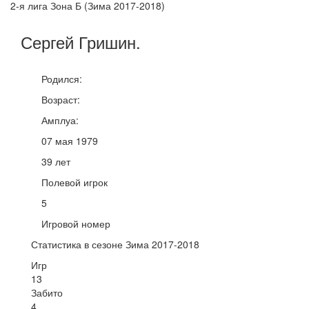
2-я лига Зона Б (Зима 2017-2018)
Сергей
Гришин
.
Родился:
Возраст:
Амплуа:
07 мая 1979
39 лет
Полевой игрок
5
Игровой номер
Статистика в сезоне Зима 2017-2018
Игр
13
Забито
4