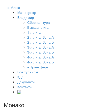
≡
Меню
Матч-центр
Владимир
Сборная тура
Высшая лига
1-я лига
2-я лига. Зона А
2-я лига. Зона Б
3-я лига. Зона А
3-я лига. Зона Б
4-я лига. Зона А
4-я лига. Зона Б
+ Трансферы
Все турниры
КДК
Документы
Контакты
Монако