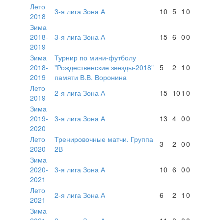
Лето
3-я лига Зона А
10
5
1
0
2018
Зима
2018-
3-я лига Зона А
15
6
0
0
2019
Зима
Турнир по мини-футболу
2018-
"Рождественские звезды-2018"
5
2
1
0
2019
памяти В.В. Воронина
Лето
2-я лига Зона А
15
10
1
0
2019
Зима
2019-
3-я лига Зона А
13
4
0
0
2020
Лето
Тренировочные матчи. Группа
3
2
0
0
2020
2В
Зима
2020-
3-я лига Зона А
10
6
0
0
2021
Лето
2-я лига Зона А
6
2
1
0
2021
Зима