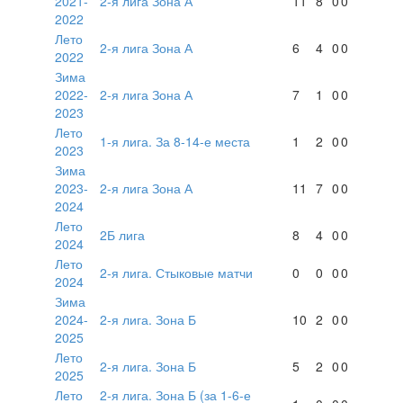
2021-
2-я лига Зона А
11
8
0
0
2022
Лето
2-я лига Зона А
6
4
0
0
2022
Зима
2022-
2-я лига Зона А
7
1
0
0
2023
Лето
1-я лига. За 8-14-е места
1
2
0
0
2023
Зима
2023-
2-я лига Зона А
11
7
0
0
2024
Лето
2Б лига
8
4
0
0
2024
Лето
2-я лига. Стыковые матчи
0
0
0
0
2024
Зима
2024-
2-я лига. Зона Б
10
2
0
0
2025
Лето
2-я лига. Зона Б
5
2
0
0
2025
Лето
2-я лига. Зона Б (за 1-6-е