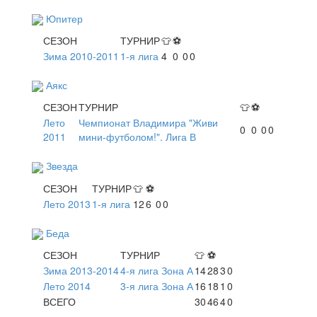
Юпитер
СЕЗОН
ТУРНИР
👕
⚽
Зима 2010-2011
1-я лига
4
0
0
0
Аякс
СЕЗОН
ТУРНИР
👕
⚽
Лето
Чемпионат Владимира "Живи
0
0
0
0
2011
мини-футболом!". Лига В
Звезда
СЕЗОН
ТУРНИР
👕
⚽
Лето 2013
1-я лига
12
6
0
0
Беда
СЕЗОН
ТУРНИР
👕
⚽
Зима 2013-2014
4-я лига Зона А
14
28
3
0
Лето 2014
3-я лига Зона А
16
18
1
0
ВСЕГО
30
46
4
0