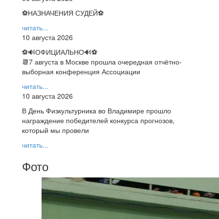
⚽НАЗНАЧЕНИЯ СУДЕЙ⚽
читать...
10 августа 2026
⚽🔊ОФИЦИАЛЬНО🔊⚽
📆7 августа в Москве прошла очередная отчётно-
выборная конференция Ассоциации
читать...
10 августа 2026
В День Физкультурника во Владимире прошло
награждение победителей конкурса прогнозов,
который мы провели
читать...
Фото