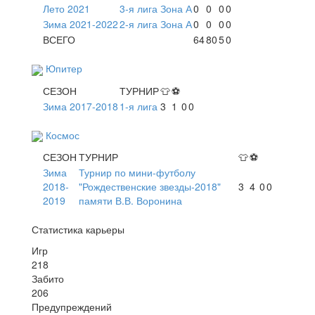
Лето 2021
3-я лига Зона А
0
0
0
0
Зима 2021-2022
2-я лига Зона А
0
0
0
0
ВСЕГО
64
80
5
0
Юпитер
СЕЗОН
ТУРНИР
👕
⚽
Зима 2017-2018
1-я лига
3
1
0
0
Космос
СЕЗОН
ТУРНИР
👕
⚽
Зима
Турнир по мини-футболу
2018-
"Рождественские звезды-2018"
3
4
0
0
2019
памяти В.В. Воронина
Статистика карьеры
Игр
218
Забито
206
Предупреждений