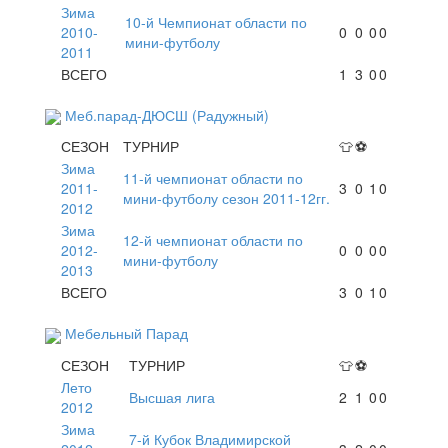
Зима
10-й Чемпионат области по
2010-
0
0
0
0
мини-футболу
2011
ВСЕГО
1
3
0
0
Меб.парад-ДЮСШ (Радужный)
СЕЗОН
ТУРНИР
👕
⚽
Зима
11-й чемпионат области по
2011-
3
0
1
0
мини-футболу сезон 2011-12гг.
2012
Зима
12-й чемпионат области по
2012-
0
0
0
0
мини-футболу
2013
ВСЕГО
3
0
1
0
Мебельный Парад
СЕЗОН
ТУРНИР
👕
⚽
Лето
Высшая лига
2
1
0
0
2012
Зима
7-й Кубок Владимирской