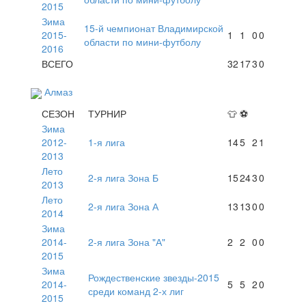
2015
Зима
15-й чемпионат Владимирской
2015-
1
1
0
0
области по мини-футболу
2016
ВСЕГО
32
17
3
0
Алмаз
СЕЗОН
ТУРНИР
👕
⚽
Зима
2012-
1-я лига
14
5
2
1
2013
Лето
2-я лига Зона Б
15
24
3
0
2013
Лето
2-я лига Зона А
13
13
0
0
2014
Зима
2014-
2-я лига Зона "А"
2
2
0
0
2015
Зима
Рождественские звезды-2015
2014-
5
5
2
0
среди команд 2-х лиг
2015