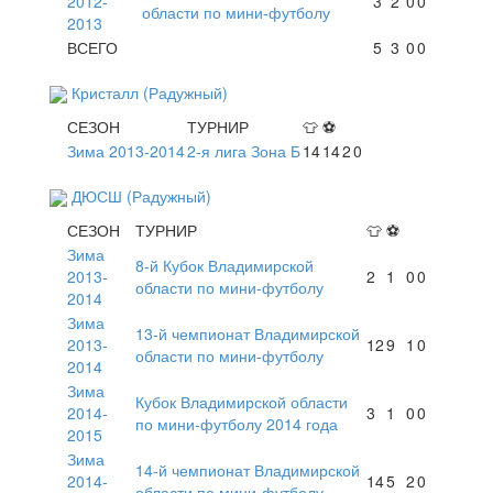
2012-
3
2
0
0
области по мини-футболу
2013
ВСЕГО
5
3
0
0
Кристалл (Радужный)
СЕЗОН
ТУРНИР
👕
⚽
Зима 2013-2014
2-я лига Зона Б
14
14
2
0
ДЮСШ (Радужный)
СЕЗОН
ТУРНИР
👕
⚽
Зима
8-й Кубок Владимирской
2013-
2
1
0
0
области по мини-футболу
2014
Зима
13-й чемпионат Владимирской
2013-
12
9
1
0
области по мини-футболу
2014
Зима
Кубок Владимирской области
2014-
3
1
0
0
по мини-футболу 2014 года
2015
Зима
14-й чемпионат Владимирской
2014-
14
5
2
0
области по мини-футболу