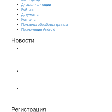
Дисквалификации
Рейтинг
Документы
Контакты
Политика обработки данных
Приложение Android
Новости
⚽НАЗНАЧЕНИЯ СУДЕЙ⚽ ‼В СРЕДУ
СОСТОЯТСЯ ДОИГРОВКИ 2-Х ТАЙМОВ ДВУХ
МАТЧЕЙ 2А ЛИГИ.
⚽️ВИДЕООБЗОР⚽️ 4 ЛИГА А «РСК КОМПЛЕКТ»
9️⃣ : 6️⃣ «МАЛЬОРКА»
🇷🇺 Дебют в Первенстве России по футболу
среди команд Первой лиги Дмитрий
Регистрация