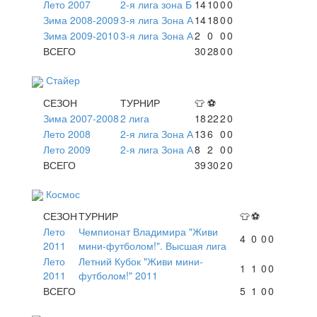
Лето 2007
2-я лига зона Б
14
10
0
0
Зима 2008-2009
3-я лига Зона А
14
18
0
0
Зима 2009-2010
3-я лига Зона А
2
0
0
0
ВСЕГО
30
28
0
0
Стайер
СЕЗОН
ТУРНИР
👕
⚽
Зима 2007-2008
2 лига
18
22
2
0
Лето 2008
2-я лига Зона А
13
6
0
0
Лето 2009
2-я лига Зона А
8
2
0
0
ВСЕГО
39
30
2
0
Космос
СЕЗОН
ТУРНИР
👕
⚽
Лето
Чемпионат Владимира "Живи
4
0
0
0
2011
мини-футболом!". Высшая лига
Лето
Летний Кубок "Живи мини-
1
1
0
0
2011
футболом!" 2011
ВСЕГО
5
1
0
0