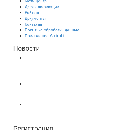
Матч-центр
Дисквалификации
Рейтинг
Документы
Контакты
Политика обработки данных
Приложение Android
Новости
⚽НАЗНАЧЕНИЯ СУДЕЙ⚽ ‼В СРЕДУ
СОСТОЯТСЯ ДОИГРОВКИ 2-Х ТАЙМОВ ДВУХ
МАТЧЕЙ 2А ЛИГИ.
📅 Анонс матчей на четверг, 6 августа 2026 г. 🎡
Центральный парк культуры и отдыха
⚽ Первенство Владимира по футзалу. 2-я лига.
Зона Б. 03.08.2026 г. КАС - МГ-ПКБ Энерго 1:6
Регистрация