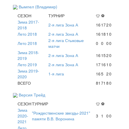
Вымпел (Владимир)
СЕЗОН
ТУРНИР
👕
⚽
Зима 2017-
2-я лига Зона А
16
17
2
0
2018
Лето 2018
2-я лига Зона А
16
18
1
0
2-я лига Стыковые
Лето 2018
0
0
0
0
матчи
Зима 2018-
2-я лига Зона А
16
15
2
0
2019
Лето 2019
2-я лига Зона А
17
16
1
0
Зима 2019-
1-я лига
16
5
2
0
2020
ВСЕГО
81
71
8
0
Версия Трейд
СЕЗОН
ТУРНИР
👕
⚽
Зима
"Рождественские звезды-2021"
2020-
3
1
0
0
памяти В.В. Воронина
2021
Лето