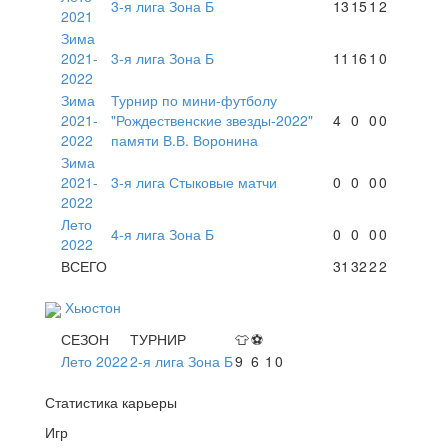
3-я лига Зона Б
13
15
1
2
2021
Зима
2021-
3-я лига Зона Б
11
16
1
0
2022
Зима
Турнир по мини-футболу
2021-
"Рождественские звезды-2022"
4
0
0
0
2022
памяти В.В. Воронина
Зима
2021-
3-я лига Стыковые матчи
0
0
0
0
2022
Лето
4-я лига Зона Б
0
0
0
0
2022
ВСЕГО
31
32
2
2
Хьюстон
СЕЗОН
ТУРНИР
👕
⚽
Лето 2022
2-я лига Зона Б
9
6
1
0
Статистика карьеры
Игр