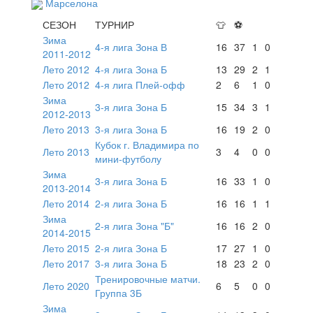
Марселона
СЕЗОН
ТУРНИР
👕
⚽
Зима
4-я лига Зона В
16
37
1
0
2011-2012
Лето 2012
4-я лига Зона Б
13
29
2
1
Лето 2012
4-я лига Плей-офф
2
6
1
0
Зима
3-я лига Зона Б
15
34
3
1
2012-2013
Лето 2013
3-я лига Зона Б
16
19
2
0
Кубок г. Владимира по
Лето 2013
3
4
0
0
мини-футболу
Зима
3-я лига Зона Б
16
33
1
0
2013-2014
Лето 2014
2-я лига Зона Б
16
16
1
1
Зима
2-я лига Зона "Б"
16
16
2
0
2014-2015
Лето 2015
2-я лига Зона Б
17
27
1
0
Лето 2017
3-я лига Зона Б
18
23
2
0
Тренировочные матчи.
Лето 2020
6
5
0
0
Группа 3Б
Зима