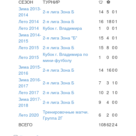
СЕЗОН
ТУРНИР
👕
⚽
Зима 2013-
2-я лига Зона Б
14
5
0
1
2014
Лето 2014
2-я лига Зона Б
16
18
0
1
Лето 2014
Кубок г. Владимира
1
0
0
1
Зима 2014-
2-я лига Зона "Б"
15
4
0
1
2015
Лето 2015
2-я лига Зона Б
15
8
0
0
Кубок г. Владимира по
Лето 2015
1
0
0
0
мини-футболу
Зима 2015-
2-я лига Зона Б
14
16
0
0
2016
Зима 2016-
2-я лига Зона Б
7
3
1
0
2017
Лето 2017
2-я лига Зона Б
10
2
1
0
Зима 2017-
2-я лига Зона Б
9
4
0
0
2018
Тренировочные матчи.
Лето 2020
6
2
0
0
Группа 2Г
ВСЕГО
108
62
2
4