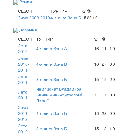
Ремикс
СЕЗОН
ТУРНИР
👕
⚽
Зима 2009-2010
4-я лига Зона Б
15
22
1
0
Добрыня
СЕЗОН
ТУРНИР
👕
⚽
Лето
4-я лига Зона А
16
11
1
0
2010
Зима
2010-
4-я лига Зона В
16
27
0
0
2011
Лето
3-я лига Зона Б
15
15
2
0
2011
Чемпионат Владимира
Лето
"Живи мини-футболом!".
7
17
0
0
2011
Лига С
Зима
2011-
4-я лига Зона Б
13
22
0
0
2012
Лето
3-я лига Зона Б
15
13
1
0
2012