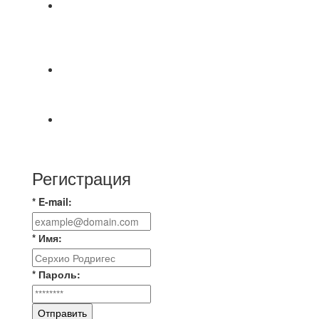
⚽НАЗНАЧЕНИЯ СУДЕЙ⚽ ‼В СРЕДУ
СОСТОЯТСЯ ДОИГРОВКИ 2-Х ТАЙМОВ ДВУХ
МАТЧЕЙ 2А ЛИГИ.
📅 Анонс матчей на четверг, 6 августа 2026 г. 🎡
Центральный парк культуры и отдыха
⚽ Первенство Владимира по футзалу. 2-я лига.
Зона Б. 03.08.2026 г. КАС - МГ-ПКБ Энерго 1:6
Регистрация
* E-mail:
* Имя:
* Пароль:
Отправить