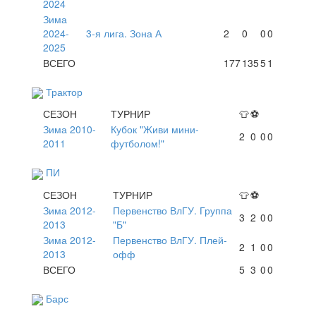
2024
Зима
2024-
3-я лига. Зона А
2
0
0
0
2025
ВСЕГО
177
135
5
1
Трактор
СЕЗОН
ТУРНИР
👕
⚽
Зима 2010-
Кубок "Живи мини-
2
0
0
0
2011
футболом!"
ПИ
СЕЗОН
ТУРНИР
👕
⚽
Зима 2012-
Первенство ВлГУ. Группа
3
2
0
0
2013
"Б"
Зима 2012-
Первенство ВлГУ. Плей-
2
1
0
0
2013
офф
ВСЕГО
5
3
0
0
Барс