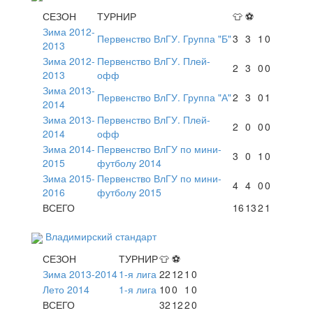
СЕЗОН
ТУРНИР
👕
⚽
Зима 2012-
Первенство ВлГУ. Группа "Б"
3
3
1
0
2013
Зима 2012-
Первенство ВлГУ. Плей-
2
3
0
0
2013
офф
Зима 2013-
Первенство ВлГУ. Группа "А"
2
3
0
1
2014
Зима 2013-
Первенство ВлГУ. Плей-
2
0
0
0
2014
офф
Зима 2014-
Первенство ВлГУ по мини-
3
0
1
0
2015
футболу 2014
Зима 2015-
Первенство ВлГУ по мини-
4
4
0
0
2016
футболу 2015
ВСЕГО
16
13
2
1
Владимирский стандарт
СЕЗОН
ТУРНИР
👕
⚽
Зима 2013-2014
1-я лига
22
12
1
0
Лето 2014
1-я лига
10
0
1
0
ВСЕГО
32
12
2
0