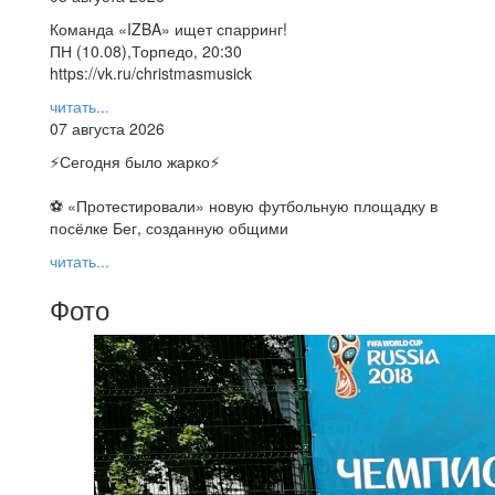
Команда «IZBA» ищет спарринг!
ПН (10.08),Торпедо, 20:30
https://vk.ru/christmasmusick
читать...
07 августа 2026
⚡️Сегодня было жарко⚡️
⚽ ️«Протестировали» новую футбольную площадку в
посёлке Бег, созданную общими
читать...
Фото