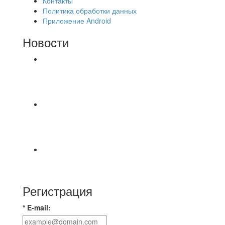
Контакты
Политика обработки данных
Приложение Android
Новости
⚽НАЗНАЧЕНИЯ СУДЕЙ⚽ ‼В СРЕДУ
СОСТОЯТСЯ ДОИГРОВКИ 2-Х ТАЙМОВ ДВУХ
МАТЧЕЙ 2А ЛИГИ.
Команда «IZBA» ищет спарринг! ПН
(10.08),Торпедо, 20:30
https://vk.ru/christmasmusick
⚡️Сегодня было жарко⚡️ ⚽ ️«Протестировали»
новую футбольную площадку в
Регистрация
* E-mail: