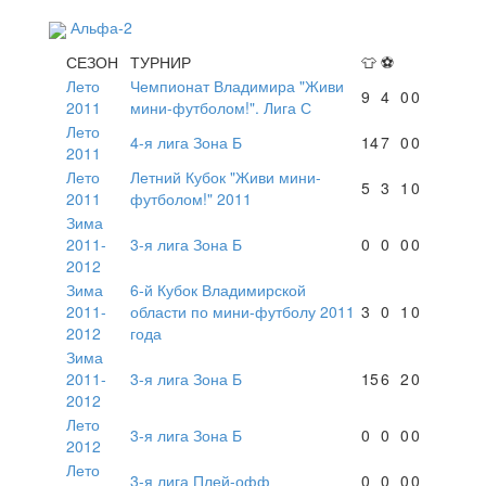
Альфа-2
СЕЗОН
ТУРНИР
👕
⚽
Лето
Чемпионат Владимира "Живи
9
4
0
0
2011
мини-футболом!". Лига С
Лето
4-я лига Зона Б
14
7
0
0
2011
Лето
Летний Кубок "Живи мини-
5
3
1
0
2011
футболом!" 2011
Зима
2011-
3-я лига Зона Б
0
0
0
0
2012
Зима
6-й Кубок Владимирской
2011-
области по мини-футболу 2011
3
0
1
0
2012
года
Зима
2011-
3-я лига Зона Б
15
6
2
0
2012
Лето
3-я лига Зона Б
0
0
0
0
2012
Лето
3-я лига Плей-офф
0
0
0
0