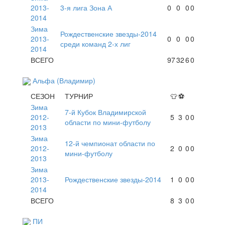
2013-
3-я лига Зона А
0
0
0
0
2014
Зима
Рождественские звезды-2014
2013-
0
0
0
0
среди команд 2-х лиг
2014
ВСЕГО
97
32
6
0
Альфа (Владимир)
СЕЗОН
ТУРНИР
👕
⚽
Зима
7-й Кубок Владимирской
2012-
5
3
0
0
области по мини-футболу
2013
Зима
12-й чемпионат области по
2012-
2
0
0
0
мини-футболу
2013
Зима
2013-
Рождественские звезды-2014
1
0
0
0
2014
ВСЕГО
8
3
0
0
ПИ