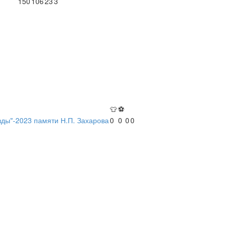
150
106
23
3
👕
⚽
зды"-2023 памяти Н.П. Захарова
0
0
0
0