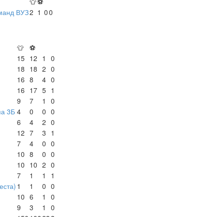
👕
⚽
манд ВУЗ
2
1
0
0
👕
⚽
15
12
1
0
18
18
2
0
16
8
4
0
16
17
5
1
9
7
1
0
па 3Б
4
0
0
0
6
4
2
0
12
7
3
1
7
4
0
0
10
8
0
0
10
10
2
0
7
1
1
1
места)
1
1
0
0
10
6
1
0
9
3
1
0