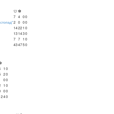
👕
⚽
7
4
0
0
истопад"
2
0
0
0
14
22
1
0
13
14
3
0
7
7
1
0
43
47
5
0
⚽
4
1
0
5
2
0
1
0
0
2
1
0
0
0
0
12
4
0