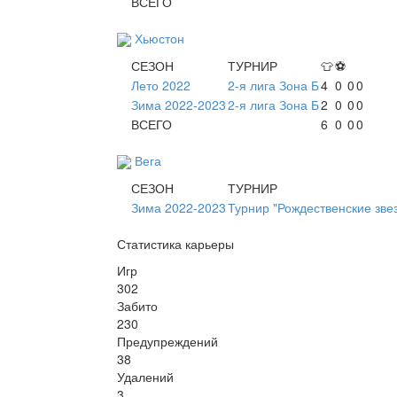
ВСЕГО
Хьюстон
СЕЗОН
ТУРНИР
👕
⚽
Лето 2022
2-я лига Зона Б
4
0
0
0
Зима 2022-2023
2-я лига Зона Б
2
0
0
0
ВСЕГО
6
0
0
0
Вега
СЕЗОН
ТУРНИР
Зима 2022-2023
Турнир "Рождественские зве
Статистика карьеры
Игр
302
Забито
230
Предупреждений
38
Удалений
3