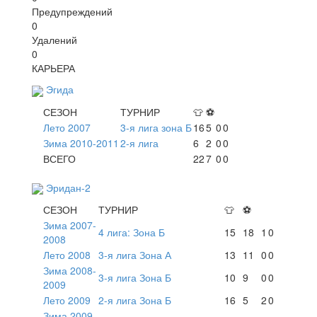
Предупреждений
0
Удалений
0
КАРЬЕРА
Эгида
СЕЗОН
ТУРНИР
👕
⚽
Лето 2007
3-я лига зона Б
16
5
0
0
Зима 2010-2011
2-я лига
6
2
0
0
ВСЕГО
22
7
0
0
Эридан-2
СЕЗОН
ТУРНИР
👕
⚽
Зима 2007-
4 лига: Зона Б
15
18
1
0
2008
Лето 2008
3-я лига Зона А
13
11
0
0
Зима 2008-
3-я лига Зона Б
10
9
0
0
2009
Лето 2009
2-я лига Зона Б
16
5
2
0
Зима 2009-