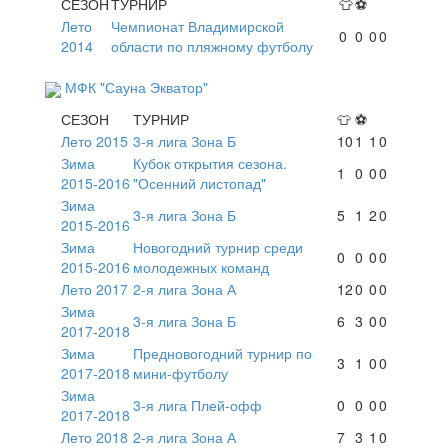
СЕЗОН
ТУРНИР
👕
⚽
Лето
Чемпионат Владимирской
0
0
0
0
2014
области по пляжному футболу
МФК "Сауна Экватор"
СЕЗОН
ТУРНИР
👕
⚽
Лето 2015
3-я лига Зона Б
10
1
1
0
Зима
Кубок открытия сезона.
1
0
0
0
2015-2016
"Осенний листопад"
Зима
3-я лига Зона Б
5
1
2
0
2015-2016
Зима
Новогодний турнир среди
0
0
0
0
2015-2016
молодежных команд
Лето 2017
2-я лига Зона А
12
0
0
0
Зима
3-я лига Зона Б
6
3
0
0
2017-2018
Зима
Предновогодний турнир по
3
1
0
0
2017-2018
мини-футболу
Зима
3-я лига Плей-офф
0
0
0
0
2017-2018
Лето 2018
2-я лига Зона А
7
3
1
0