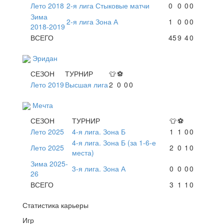
Лето 2018
2-я лига Стыковые матчи
0
0
0
0
Зима
2-я лига Зона А
1
0
0
0
2018-2019
ВСЕГО
45
9
4
0
Эридан
СЕЗОН
ТУРНИР
👕
⚽
Лето 2019
Высшая лига
2
0
0
0
Мечта
СЕЗОН
ТУРНИР
👕
⚽
Лето 2025
4-я лига. Зона Б
1
1
0
0
4-я лига. Зона Б (за 1-6-е
Лето 2025
2
0
1
0
места)
Зима 2025-
3-я лига. Зона А
0
0
0
0
26
ВСЕГО
3
1
1
0
Статистика карьеры
Игр