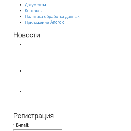
Документы
Контакты
Политика обработки данных
Приложение Android
Новости
⚽НАЗНАЧЕНИЯ СУДЕЙ⚽ ‼В СРЕДУ
СОСТОЯТСЯ ДОИГРОВКИ 2-Х ТАЙМОВ ДВУХ
МАТЧЕЙ 2А ЛИГИ.
Победная... Спасибо всем за самоотдачу,
самообладание и подстраховку...выложились
📹📹📹 Обзор голов 📹📹📹 Лига 4. Зона "Б". 12
тур. Лето 2026. МФК "Восход" - Ирбис 6:2
Регистрация
* E-mail: