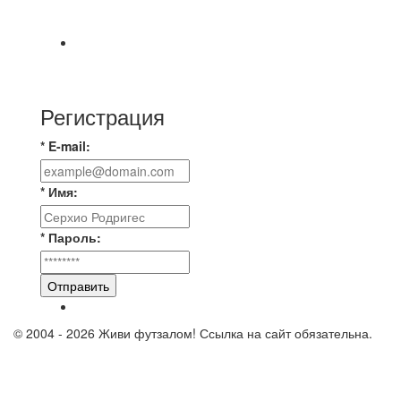
🎡 Центральный парк культуры и отдыха
Всем доброго времени суток ✌ Лакинский
Комсомолец ищет команду для спарринга по
Регистрация
* E-mail:
* Имя:
* Пароль:
Отправить
© 2004 - 2026 Живи футзалом! Ссылка на сайт обязательна.