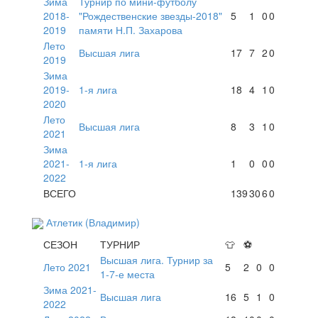
Зима
Турнир по мини-футболу
2018-
"Рождественские звезды-2018"
5
1
0
0
2019
памяти Н.П. Захарова
Лето
Высшая лига
17
7
2
0
2019
Зима
2019-
1-я лига
18
4
1
0
2020
Лето
Высшая лига
8
3
1
0
2021
Зима
2021-
1-я лига
1
0
0
0
2022
ВСЕГО
139
30
6
0
Атлетик (Владимир)
СЕЗОН
ТУРНИР
👕
⚽
Высшая лига. Турнир за
Лето 2021
5
2
0
0
1-7-е места
Зима 2021-
Высшая лига
16
5
1
0
2022