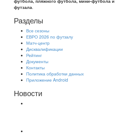
футбола, пляжного футбола, мини-футбола и
футзала
.
Разделы
Все сезоны
ЕВРО 2026 по футзалу
Матч-центр
Дисквалификации
Рейтинг
Документы
Контакты
Политика обработки данных
Приложение Android
Новости
⚽НАЗНАЧЕНИЯ СУДЕЙ⚽ ‼В СРЕДУ
СОСТОЯТСЯ ДОИГРОВКИ 2-Х ТАЙМОВ ДВУХ
МАТЧЕЙ 2А ЛИГИ.
📅 Анонс матчей на пятницу, 7 августа 2026 г.