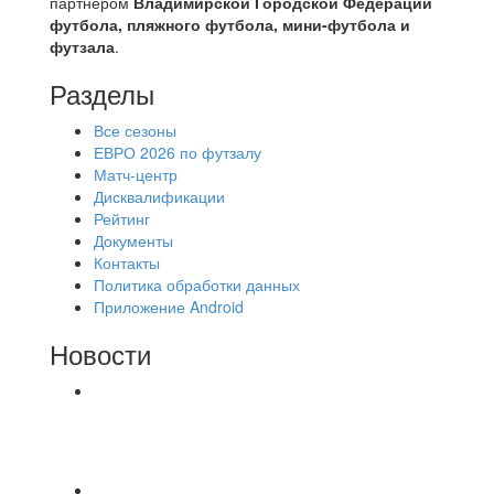
партнером
Владимирской Городской Федерации
футбола, пляжного футбола, мини-футбола и
футзала
.
Разделы
Все сезоны
ЕВРО 2026 по футзалу
Матч-центр
Дисквалификации
Рейтинг
Документы
Контакты
Политика обработки данных
Приложение Android
Новости
⚽НАЗНАЧЕНИЯ СУДЕЙ⚽ ‼В СРЕДУ
СОСТОЯТСЯ ДОИГРОВКИ 2-Х ТАЙМОВ ДВУХ
МАТЧЕЙ 2А ЛИГИ.