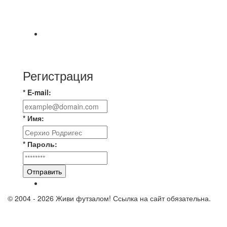
⚡️Сегодня было жарко⚡️ ⚽ ️«Протестировали»
новую футбольную площадку в
📅 Анонс матчей на пятницу, 7 августа 2026 г.
🎡 Центральный парк культуры и отдыха
Регистрация
* E-mail:
* Имя:
* Пароль:
Отправить
© 2004 - 2026 Живи футзалом! Ссылка на сайт обязательна.