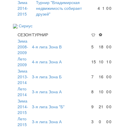
Зима
Турнир "Владимирская
2014-
недвижимость собирает
4
1
0
0
2015
друзей"
Сириус
СЕЗОН
ТУРНИР
👕
⚽
Зима
2008-
4-я лига Зона В
5
18
0
0
2009
Лето
4-я лига Зона А
15
10
1
0
2009
Зима
2013-
3-я лига Зона Б
7
16
0
0
2014
Лето
3-я лига Зона А
8
10
0
0
2014
Зима
2014-
3-я лига Зона "Б"
9
21
0
0
2015
Лето
3-я лига Зона А
3
0
0
0
2015