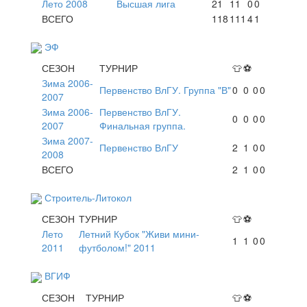
Лето 2008
Высшая лига
21
11
0
0
ВСЕГО
118
111
4
1
ЭФ
СЕЗОН
ТУРНИР
👕
⚽
Зима 2006-
Первенство ВлГУ. Группа "В"
0
0
0
0
2007
Зима 2006-
Первенство ВлГУ.
0
0
0
0
2007
Финальная группа.
Зима 2007-
Первенство ВлГУ
2
1
0
0
2008
ВСЕГО
2
1
0
0
Строитель-Литокол
СЕЗОН
ТУРНИР
👕
⚽
Лето
Летний Кубок "Живи мини-
1
1
0
0
2011
футболом!" 2011
ВГИФ
СЕЗОН
ТУРНИР
👕
⚽