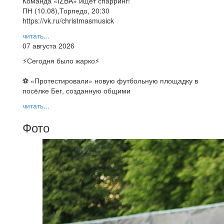
Команда «IZBA» ищет спарринг!
ПН (10.08),Торпедо, 20:30
https://vk.ru/christmasmusick
читать...
07 августа 2026
⚡️Сегодня было жарко⚡️
⚽ ️«Протестировали» новую футбольную площадку в
посёлке Бег, созданную общими
читать...
Фото