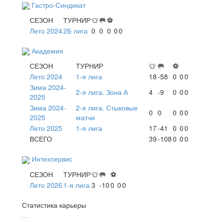
Гастро-Синдикат
СЕЗОН
ТУРНИР
👕
🥅
⚽
Лето 2024
2Б лига
0
0
0
0
0
Академия
СЕЗОН
ТУРНИР
👕
🥅
⚽
Лето 2024
1-я лига
18
-58
0
0
0
Зима 2024-
2-я лига. Зона А
4
-9
0
0
0
2025
Зима 2024-
2-я лига. Стыковые
0
0
0
0
0
2025
матчи
Лето 2025
1-я лига
17
-41
0
0
0
ВСЕГО
39
-108
0
0
0
Интехсервис
СЕЗОН
ТУРНИР
👕
🥅
⚽
Лето 2026
1-я лига
3
-10
0
0
0
Статистика карьеры