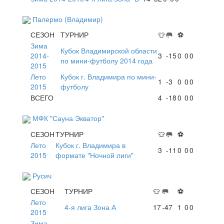
Палермо (Владимир)
СЕЗОН
ТУРНИР
👕
🥅
⚽
Зима
Кубок Владимирской области
2014-
3
-15
0
0
0
по мини-футболу 2014 года
2015
Лето
Кубок г. Владимира по мини-
1
-3
0
0
0
2015
футболу
ВСЕГО
4
-18
0
0
0
МФК "Сауна Экватор"
СЕЗОН
ТУРНИР
👕
🥅
⚽
Лето
Кубок г. Владимира в
3
-11
0
0
0
2015
формате "Ночной лиги"
Русич
СЕЗОН
ТУРНИР
👕
🥅
⚽
Лето
4-я лига Зона А
17
-47
1
0
0
2015
Зима