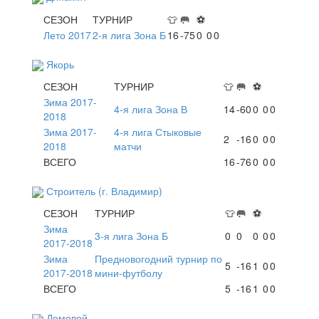
СЕЗОН
ТУРНИР
👕
🥅
⚽
Лето 2017
2-я лига Зона Б
16
-75
0
0
0
Якорь
СЕЗОН
ТУРНИР
👕
🥅
⚽
Зима 2017-
4-я лига Зона В
14
-60
0
0
0
2018
Зима 2017-
4-я лига Стыковые
2
-16
0
0
0
2018
матчи
ВСЕГО
16
-76
0
0
0
Строитель (г. Владимир)
СЕЗОН
ТУРНИР
👕
🥅
⚽
Зима
3-я лига Зона Б
0
0
0
0
0
2017-2018
Зима
Предновогодний турнир по
5
-16
1
0
0
2017-2018
мини-футболу
ВСЕГО
5
-16
1
0
0
Домовой