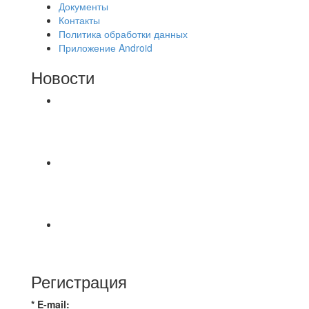
Документы
Контакты
Политика обработки данных
Приложение Android
Новости
⚽НАЗНАЧЕНИЯ СУДЕЙ⚽ ‼В СРЕДУ
СОСТОЯТСЯ ДОИГРОВКИ 2-Х ТАЙМОВ ДВУХ
МАТЧЕЙ 2А ЛИГИ.
Команда «IZBA» ищет спарринг! ПН
(10.08),Торпедо, 20:30
https://vk.ru/christmasmusick
⚡️Сегодня было жарко⚡️ ⚽ ️«Протестировали»
новую футбольную площадку в
Регистрация
* E-mail: