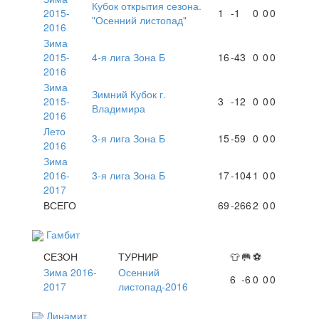
Кубок открытия сезона.
2015-
1
-1
0
0
0
"Осенний листопад"
2016
Зима
2015-
4-я лига Зона Б
16
-43
0
0
0
2016
Зима
Зимний Кубок г.
2015-
3
-12
0
0
0
Владимира
2016
Лето
3-я лига Зона Б
15
-59
0
0
0
2016
Зима
2016-
3-я лига Зона Б
17
-104
1
0
0
2017
ВСЕГО
69
-266
2
0
0
Гамбит
СЕЗОН
ТУРНИР
👕
🥅
⚽
Зима 2016-
Осенний
6
-6
0
0
0
2017
листопад-2016
Динамит