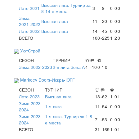
Высшая лига. Турнир за
Лето 2021
3
-9
0
0
0
8-14-е места
Зима
Высшая лига
11
-20
0
0
0
2021-2022
Лето 2022
Высшая лига
14
-45
0
0
0
ВСЕГО
100
-225
1
2
0
УютСтрой
СЕЗОН
ТУРНИР
👕
🥅
⚽
Зима 2022-2023
2-я лига Зона А
4
-10
0
1
0
Markeev Doors-Искра-ЮТГ
СЕЗОН
ТУРНИР
👕
🥅
⚽
Лето 2023
Высшая лига
13
-62
1
0
1
Зима 2023-
1-я лига
11
-54
0
0
0
2024
Зима 2023-
1-я лига. Турнир за 1-8-
7
-53
0
0
0
2024
е места
ВСЕГО
31
-169
1
0
1