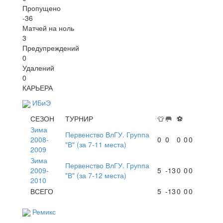
Пропущено
-36
Матчей на ноль
3
Предупреждений
0
Удалений
0
КАРЬЕРА
ИБиЭ
СЕЗОН
ТУРНИР
👕
🥅
⚽
Зима
Первенство ВлГУ. Группа
2008-
0
0
0
0
0
"В" (за 7-11 места)
2009
Зима
Первенство ВлГУ. Группа
2009-
5
-13
0
0
0
"В" (за 7-12 места)
2010
ВСЕГО
5
-13
0
0
0
Ремикс