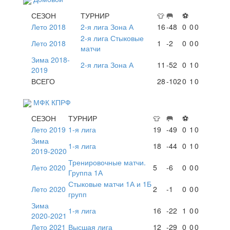
СЕЗОН
ТУРНИР
👕
🥅
⚽
Лето 2018
2-я лига Зона А
16
-48
0
0
0
2-я лига Стыковые
Лето 2018
1
-2
0
0
0
матчи
Зима 2018-
2-я лига Зона А
11
-52
0
1
0
2019
ВСЕГО
28
-102
0
1
0
МФК КПРФ
СЕЗОН
ТУРНИР
👕
🥅
⚽
Лето 2019
1-я лига
19
-49
0
1
0
Зима
1-я лига
18
-44
0
1
0
2019-2020
Тренировочные матчи.
Лето 2020
5
-6
0
0
0
Группа 1А
Стыковые матчи 1А и 1Б
Лето 2020
2
-1
0
0
0
групп
Зима
1-я лига
16
-22
1
0
0
2020-2021
Лето 2021
Высшая лига
12
-29
0
0
0