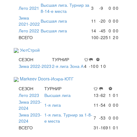
Высшая лига. Турнир за
Лето 2021
3
-9
0
0
0
8-14-е места
Зима
Высшая лига
11
-20
0
0
0
2021-2022
Лето 2022
Высшая лига
14
-45
0
0
0
ВСЕГО
100
-225
1
2
0
УютСтрой
СЕЗОН
ТУРНИР
👕
🥅
⚽
Зима 2022-2023
2-я лига Зона А
4
-10
0
1
0
Markeev Doors-Искра-ЮТГ
СЕЗОН
ТУРНИР
👕
🥅
⚽
Лето 2023
Высшая лига
13
-62
1
0
1
Зима 2023-
1-я лига
11
-54
0
0
0
2024
Зима 2023-
1-я лига. Турнир за 1-8-
7
-53
0
0
0
2024
е места
ВСЕГО
31
-169
1
0
1