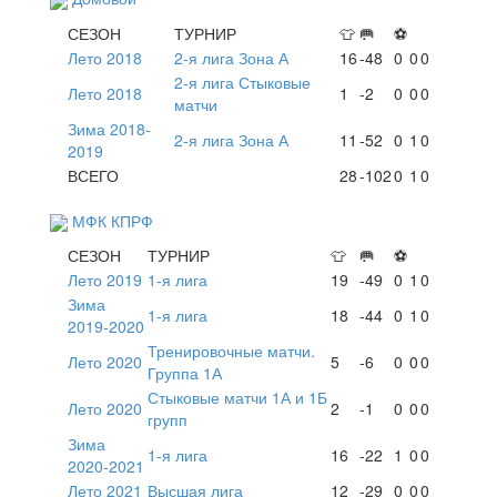
СЕЗОН
ТУРНИР
👕
🥅
⚽
Лето 2018
2-я лига Зона А
16
-48
0
0
0
2-я лига Стыковые
Лето 2018
1
-2
0
0
0
матчи
Зима 2018-
2-я лига Зона А
11
-52
0
1
0
2019
ВСЕГО
28
-102
0
1
0
МФК КПРФ
СЕЗОН
ТУРНИР
👕
🥅
⚽
Лето 2019
1-я лига
19
-49
0
1
0
Зима
1-я лига
18
-44
0
1
0
2019-2020
Тренировочные матчи.
Лето 2020
5
-6
0
0
0
Группа 1А
Стыковые матчи 1А и 1Б
Лето 2020
2
-1
0
0
0
групп
Зима
1-я лига
16
-22
1
0
0
2020-2021
Лето 2021
Высшая лига
12
-29
0
0
0