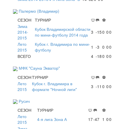
Палермо (Владимир)
СЕЗОН
ТУРНИР
👕
🥅
⚽
Зима
Кубок Владимирской области
2014-
3
-15
0
0
0
по мини-футболу 2014 года
2015
Лето
Кубок г. Владимира по мини-
1
-3
0
0
0
2015
футболу
ВСЕГО
4
-18
0
0
0
МФК "Сауна Экватор"
СЕЗОН
ТУРНИР
👕
🥅
⚽
Лето
Кубок г. Владимира в
3
-11
0
0
0
2015
формате "Ночной лиги"
Русич
СЕЗОН
ТУРНИР
👕
🥅
⚽
Лето
4-я лига Зона А
17
-47
1
0
0
2015
Зима