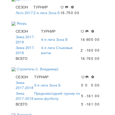
СЕЗОН
ТУРНИР
👕
🥅
⚽
Лето 2017
2-я лига Зона Б
16
-75
0
0
0
Якорь
СЕЗОН
ТУРНИР
👕
🥅
⚽
Зима 2017-
4-я лига Зона В
14
-60
0
0
0
2018
Зима 2017-
4-я лига Стыковые
2
-16
0
0
0
2018
матчи
ВСЕГО
16
-76
0
0
0
Строитель (г. Владимир)
СЕЗОН
ТУРНИР
👕
🥅
⚽
Зима
3-я лига Зона Б
0
0
0
0
0
2017-2018
Зима
Предновогодний турнир по
5
-16
1
0
0
2017-2018
мини-футболу
ВСЕГО
5
-16
1
0
0
Домовой