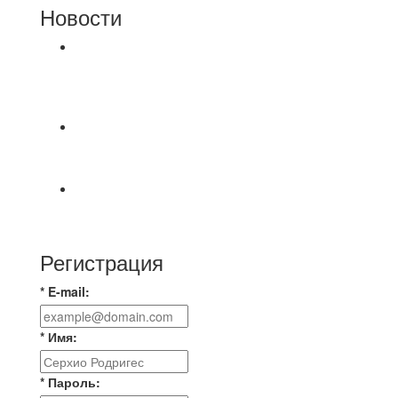
Новости
⚽НАЗНАЧЕНИЯ СУДЕЙ⚽ ‼В СРЕДУ
СОСТОЯТСЯ ДОИГРОВКИ 2-Х ТАЙМОВ ДВУХ
МАТЧЕЙ 2А ЛИГИ.
⚽️ВИДЕООБЗОР⚽️ 4 ЛИГА А «РСК КОМПЛЕКТ»
9️⃣ : 6️⃣ «МАЛЬОРКА»
🇷🇺 Дебют в Первенстве России по футболу
среди команд Первой лиги Дмитрий
Регистрация
* E-mail:
* Имя:
* Пароль: