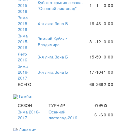
Кубок открытия сезона.
2015-
1
-1
0
0
0
"Осенний листопад"
2016
Зима
2015-
4-я лига Зона Б
16
-43
0
0
0
2016
Зима
Зимний Кубок г.
2015-
3
-12
0
0
0
Владимира
2016
Лето
3-я лига Зона Б
15
-59
0
0
0
2016
Зима
2016-
3-я лига Зона Б
17
-104
1
0
0
2017
ВСЕГО
69
-266
2
0
0
Гамбит
СЕЗОН
ТУРНИР
👕
🥅
⚽
Зима 2016-
Осенний
6
-6
0
0
0
2017
листопад-2016
Динамит