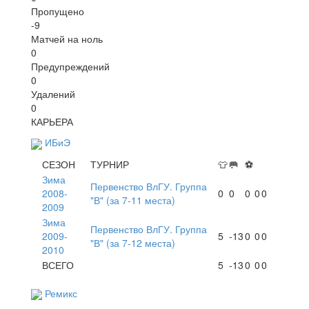
Пропущено
-9
Матчей на ноль
0
Предупреждений
0
Удалений
0
КАРЬЕРА
ИБиЭ
СЕЗОН
ТУРНИР
👕
🥅
⚽
Зима
Первенство ВлГУ. Группа
2008-
0
0
0
0
0
"В" (за 7-11 места)
2009
Зима
Первенство ВлГУ. Группа
2009-
5
-13
0
0
0
"В" (за 7-12 места)
2010
ВСЕГО
5
-13
0
0
0
Ремикс