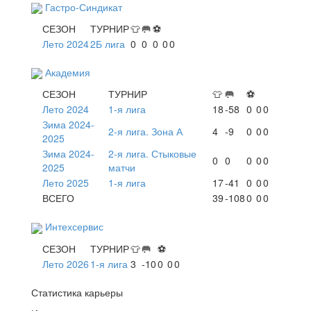
Гастро-Синдикат
СЕЗОН
ТУРНИР
👕
🥅
⚽
Лето 2024
2Б лига
0
0
0
0
0
Академия
СЕЗОН
ТУРНИР
👕
🥅
⚽
Лето 2024
1-я лига
18
-58
0
0
0
Зима 2024-
2-я лига. Зона А
4
-9
0
0
0
2025
Зима 2024-
2-я лига. Стыковые
0
0
0
0
0
2025
матчи
Лето 2025
1-я лига
17
-41
0
0
0
ВСЕГО
39
-108
0
0
0
Интехсервис
СЕЗОН
ТУРНИР
👕
🥅
⚽
Лето 2026
1-я лига
3
-10
0
0
0
Статистика карьеры