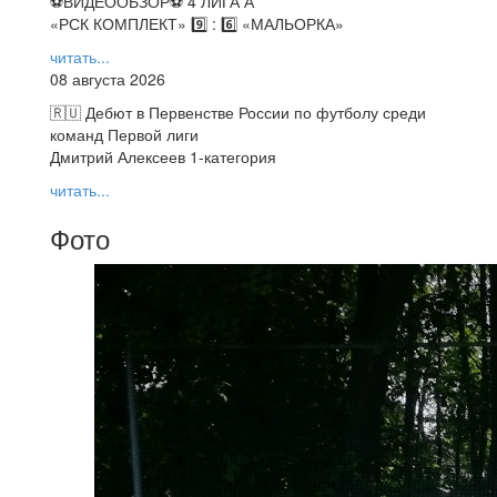
⚽️ВИДЕООБЗОР⚽️ 4 ЛИГА А
«РСК КОМПЛЕКТ» 9️⃣ : 6️⃣ «МАЛЬОРКА»
читать...
08 августа 2026
🇷🇺 Дебют в Первенстве России по футболу среди
команд Первой лиги
Дмитрий Алексеев 1-категория
читать...
Фото