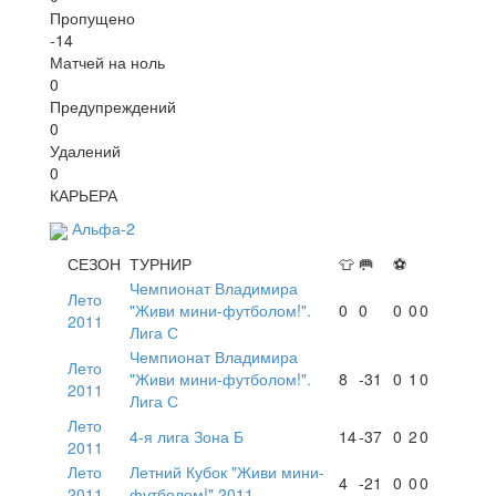
Пропущено
-14
Матчей на ноль
0
Предупреждений
0
Удалений
0
КАРЬЕРА
Альфа-2
СЕЗОН
ТУРНИР
👕
🥅
⚽
Чемпионат Владимира
Лето
"Живи мини-футболом!".
0
0
0
0
0
2011
Лига С
Чемпионат Владимира
Лето
"Живи мини-футболом!".
8
-31
0
1
0
2011
Лига С
Лето
4-я лига Зона Б
14
-37
0
2
0
2011
Лето
Летний Кубок "Живи мини-
4
-21
0
0
0
2011
футболом!" 2011