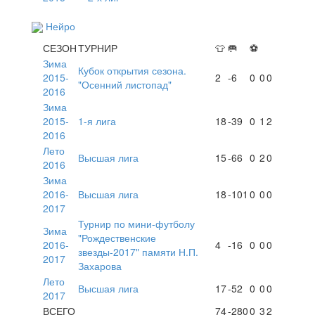
Нейро
СЕЗОН
ТУРНИР
👕
🥅
⚽
Зима
Кубок открытия сезона.
2015-
2
-6
0
0
0
"Осенний листопад"
2016
Зима
2015-
1-я лига
18
-39
0
1
2
2016
Лето
Высшая лига
15
-66
0
2
0
2016
Зима
2016-
Высшая лига
18
-101
0
0
0
2017
Турнир по мини-футболу
Зима
"Рождественские
2016-
4
-16
0
0
0
звезды-2017" памяти Н.П.
2017
Захарова
Лето
Высшая лига
17
-52
0
0
0
2017
ВСЕГО
74
-280
0
3
2