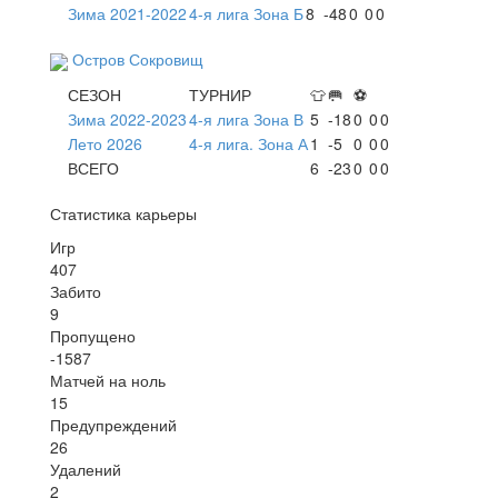
Зима 2021-2022
4-я лига Зона Б
8
-48
0
0
0
Остров Сокровищ
СЕЗОН
ТУРНИР
👕
🥅
⚽
Зима 2022-2023
4-я лига Зона В
5
-18
0
0
0
Лето 2026
4-я лига. Зона А
1
-5
0
0
0
ВСЕГО
6
-23
0
0
0
Статистика карьеры
Игр
407
Забито
9
Пропущено
-1587
Матчей на ноль
15
Предупреждений
26
Удалений
2