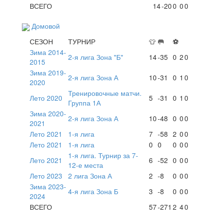
ВСЕГО
14
-20
0
0
0
Домовой
СЕЗОН
ТУРНИР
👕
🥅
⚽
Зима 2014-
2-я лига Зона "Б"
14
-35
0
2
0
2015
Зима 2019-
2-я лига Зона А
10
-31
0
1
0
2020
Тренировочные матчи.
Лето 2020
5
-31
0
1
0
Группа 1А
Зима 2020-
2-я лига Зона А
10
-48
0
0
0
2021
Лето 2021
1-я лига
7
-58
2
0
0
Лето 2021
1-я лига
0
0
0
0
0
1-я лига. Турнир за 7-
Лето 2021
6
-52
0
0
0
12-е места
Лето 2023
2 лига Зона А
2
-8
0
0
0
Зима 2023-
4-я лига Зона Б
3
-8
0
0
0
2024
ВСЕГО
57
-271
2
4
0