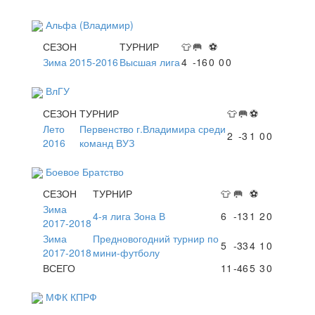
Альфа (Владимир)
СЕЗОН
ТУРНИР
👕
🥅
⚽
Зима 2015-2016
Высшая лига
4
-16
0
0
0
ВлГУ
СЕЗОН
ТУРНИР
👕
🥅
⚽
Лето
Первенство г.Владимира среди
2
-3
1
0
0
2016
команд ВУЗ
Боевое Братство
СЕЗОН
ТУРНИР
👕
🥅
⚽
Зима
4-я лига Зона В
6
-13
1
2
0
2017-2018
Зима
Предновогодний турнир по
5
-33
4
1
0
2017-2018
мини-футболу
ВСЕГО
11
-46
5
3
0
МФК КПРФ