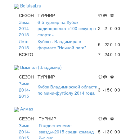
Befutsal.ru
СЕЗОН
ТУРНИР
👕
🥅
⚽
Зима
6-й турнир на Кубок
2014-
радиопроекта «100 секунд о
2
-2
0
0
0
2015
спорте»
Лето
Кубок г. Владимира в
5
-22
0
1
0
2015
формате "Ночной лиги"
ВСЕГО
7
-24
0
1
0
Вымпел (Владимир)
СЕЗОН
ТУРНИР
👕
🥅
⚽
Зима
Кубок Владимирской области
2014-
3
-15
0
0
0
по мини-футболу 2014 года
2015
Алмаз
СЕЗОН
ТУРНИР
👕
🥅
⚽
Зима
Рождественские
2014-
звезды-2015 среди команд
5
-13
0
0
0
2015
2-х лиг