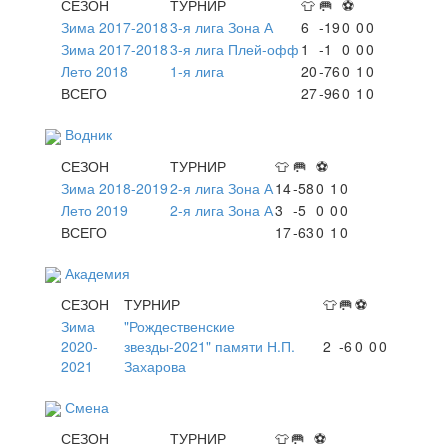
СЕЗОН
ТУРНИР
👕
🥅
⚽
Зима 2017-2018
3-я лига Зона А
6
-19
0
0
0
Зима 2017-2018
3-я лига Плей-офф
1
-1
0
0
0
Лето 2018
1-я лига
20
-76
0
1
0
ВСЕГО
27
-96
0
1
0
Водник
СЕЗОН
ТУРНИР
👕
🥅
⚽
Зима 2018-2019
2-я лига Зона А
14
-58
0
1
0
Лето 2019
2-я лига Зона А
3
-5
0
0
0
ВСЕГО
17
-63
0
1
0
Академия
СЕЗОН
ТУРНИР
👕
🥅
⚽
Зима
"Рождественские
2020-
звезды-2021" памяти Н.П.
2
-6
0
0
0
2021
Захарова
Смена
СЕЗОН
ТУРНИР
👕
🥅
⚽