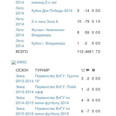
2014
команд 2-х лиг
Лето
Кубок Дня Победы 2014
3
-14
0
0
0
2014
Лето
2-я лига Зона Б
15
-79
0
1
0
2014
Лето
Футзал. Чемпионат
8
-59
0
0
0
2014
Владимира
Лето
Кубок г. Владимира
1
-2
0
0
0
2014
ВСЕГО
112
-468
1
7
0
ИФКС
СЕЗОН
ТУРНИР
👕
🥅
⚽
Зима
Первенство ВлГУ. Группа
3
-2
0
0
0
2013-2014
"А"
Зима
Первенство ВлГУ. Плей-
1
-2
0
0
0
2013-2014
офф
Зима
Первенство ВлГУ по
4
-9
0
0
0
2014-2015
мини-футболу 2014
Зима
Первенство ВлГУ по
6
-7
0
0
0
2015-2016
мини-футболу 2015