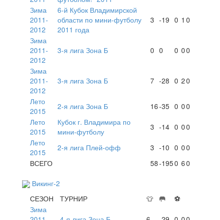
Зима
6-й Кубок Владимирской
2011-
области по мини-футболу
3
-19
0
1
0
2012
2011 года
Зима
2011-
3-я лига Зона Б
0
0
0
0
0
2012
Зима
2011-
3-я лига Зона Б
7
-28
0
2
0
2012
Лето
2-я лига Зона Б
16
-35
0
0
0
2015
Лето
Кубок г. Владимира по
3
-14
0
0
0
2015
мини-футболу
Лето
2-я лига Плей-офф
3
-10
0
0
0
2015
ВСЕГО
58
-195
0
6
0
Викинг-2
СЕЗОН
ТУРНИР
👕
🥅
⚽
Зима
2011-
4-я лига Зона Б
6
-29
0
0
0