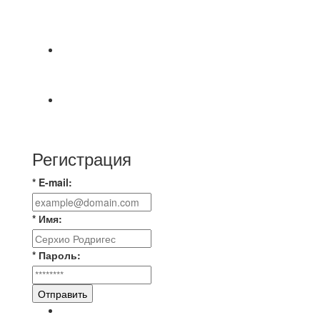
СОСТОЯТСЯ ДОИГРОВКИ 2-Х ТАЙМОВ ДВУХ
МАТЧЕЙ 2А ЛИГИ.
⚡️Сегодня было жарко⚡️ ⚽ ️«Протестировали»
новую футбольную площадку в
📅 Анонс матчей на пятницу, 7 августа 2026 г.
🎡 Центральный парк культуры и отдыха
Регистрация
* E-mail:
* Имя:
* Пароль:
Отправить