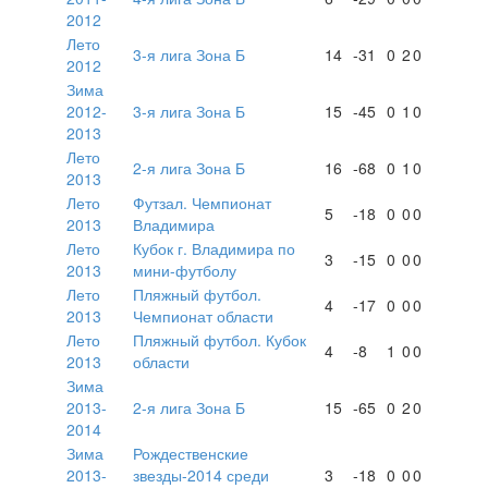
2012
Лето
3-я лига Зона Б
14
-31
0
2
0
2012
Зима
2012-
3-я лига Зона Б
15
-45
0
1
0
2013
Лето
2-я лига Зона Б
16
-68
0
1
0
2013
Лето
Футзал. Чемпионат
5
-18
0
0
0
2013
Владимира
Лето
Кубок г. Владимира по
3
-15
0
0
0
2013
мини-футболу
Лето
Пляжный футбол.
4
-17
0
0
0
2013
Чемпионат области
Лето
Пляжный футбол. Кубок
4
-8
1
0
0
2013
области
Зима
2013-
2-я лига Зона Б
15
-65
0
2
0
2014
Зима
Рождественские
2013-
звезды-2014 среди
3
-18
0
0
0